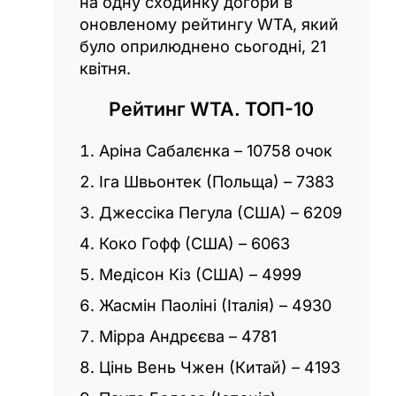
на одну сходинку догори в
оновленому рейтингу WTA, який
було оприлюднено сьогодні, 21
квітня.
Рейтинг WTA. ТОП-10
Аріна Сабалєнка – 10758 очок
Іга Швьонтек (Польща) – 7383
Джессіка Пегула (США) – 6209
Коко Гофф (США) – 6063
Медісон Кіз (США) – 4999
Жасмін Паоліні (Італія) – 4930
Мірра Андрєєва – 4781
Цінь Вень Чжен (Китай) – 4193