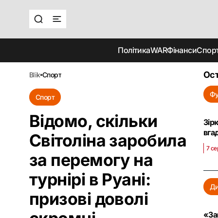
Політика
WAR
Фінанси
Спор
Ост
blik
спорт
Фу
Спорт
Відомо, скільки
Зір
вга
Світоліна заробила
7 се
за перемогу на
турнірі в Руані:
Д
призові доволі
«За