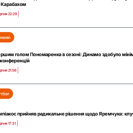
 Карабахом
рпня 22:29
инамо
ершим голом Пономаренка в сезоні: Динамо здобуло міні
і конференцій
рпня 21:56
тбол
мпіакос прийняв радикальне рішення щодо Яремчука: клуб
рпня 17:31