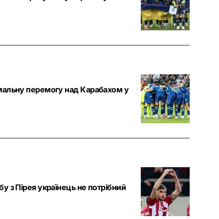
мальну перемогу над Карабахом у
у з Пірея українець не потрібний