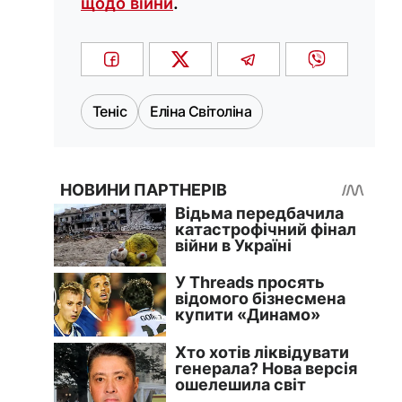
щодо війни
.
Теніс
Еліна Світоліна