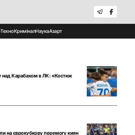
о
Техно
Кримінал
Наука
Азарт
у над Карабахом в ЛК: «Костюк
ли на єврокубкову перемогу киян