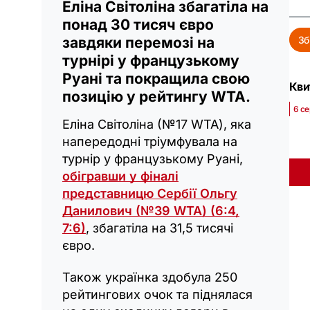
Еліна Світоліна збагатіла на
понад 30 тисяч євро
Зб
завдяки перемозі на
турнірі у французькому
Руані та покращила свою
Кви
позицію у рейтингу WTA.
6 се
Еліна Світоліна (№17 WTA), яка
напередодні тріумфувала на
турнір у французькому Руані,
обігравши у фіналі
представницю Сербії Ольгу
Данилович (№39 WTA) (6:4,
7:6)
, збагатіла на 31,5 тисячі
євро.
Також українка здобула 250
рейтингових очок та піднялася