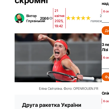
скромні
над
21
6 се
Віктор
квітня
2
★
★
★
★
★
★
★
★
★
★
2066
Глухенький
2025,
голоси
19:42
Д
З п
Ліз
6 се
Фу
Еліна Світоліна. Фото: OPENROUEN.FR
Олі
6 се
Друга ракетка України