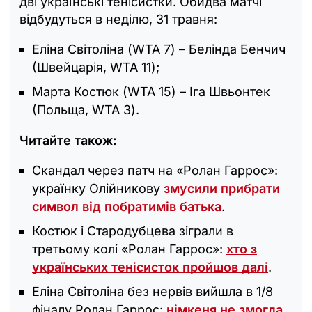
дві українські тенісистки. Обидва матчі
відбудуться в неділю, 31 травня:
Еліна Світоліна (WTA 7) – Белінда Бенчич
(Швейцарія, WTA 11);
Марта Костюк (WTA 15) – Іга Швьонтек
(Польща, WTA 3).
Читайте також:
Скандал через патч на «Ролан Гаррос»:
українку Олійникову
змусили прибрати
символ від побратимів батька
.
Костюк і Стародубцева зіграли в
третьому колі «Ролан Гаррос»:
хто з
українських тенісисток пройшов далі
.
Еліна Світоліна без нервів вийшла в 1/8
фіналу Ролан Гаррос:
німкеня не змогла