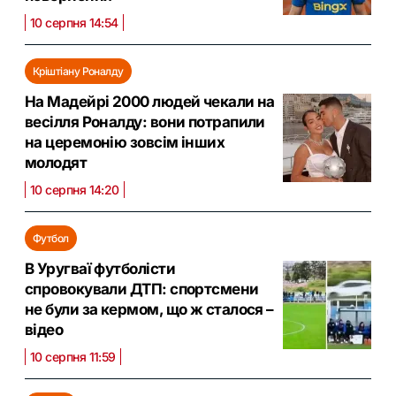
10 серпня 14:54
Кріштіану Роналду
На Мадейрі 2000 людей чекали на
весілля Роналду: вони потрапили
на церемонію зовсім інших
молодят
10 серпня 14:20
Футбол
В Уругваї футболісти
спровокували ДТП: спортсмени
не були за кермом, що ж сталося –
відео
10 серпня 11:59