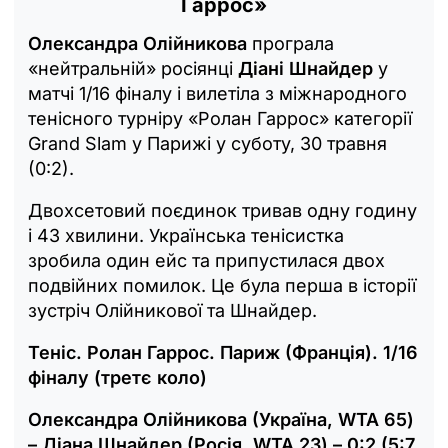
Гаррос»
Олександра Олійникова
програла
«нейтральній» росіянці
Діані Шнайдер
у
матчі 1/16 фіналу і вилетіла з міжнародного
тенісного турніру «Ролан Гаррос» категорії
Grand Slam у Парижі у суботу, 30 травня
(0:2).
Двохсетовий поєдинок тривав одну годину
і 43 хвилини. Українська тенісистка
зробила один ейс та припустилася двох
подвійних помилок. Це була перша в історії
зустріч Олійникової та Шнайдер.
Теніс. Ролан Гаррос. Париж (Франція). 1/16
фіналу (третє коло)
Олександра Олійникова (Україна, WTA 65)
– Діана Шнайдер (Росія, WTA 23) – 0:2 (5:7,