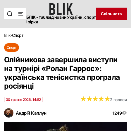
Спільнота
БЛІК - таблоїд новин України, спорт
і зірки
blik
спорт
Спорт
Олійникова завершила виступи
на турнірі «Ролан Гаррос»:
українська тенісистка програла
росіянці
★
★
★
★
★
★
★
★
★
★
2 голоси
30 травня 2026, 14:52
Андрій Каплун
1249