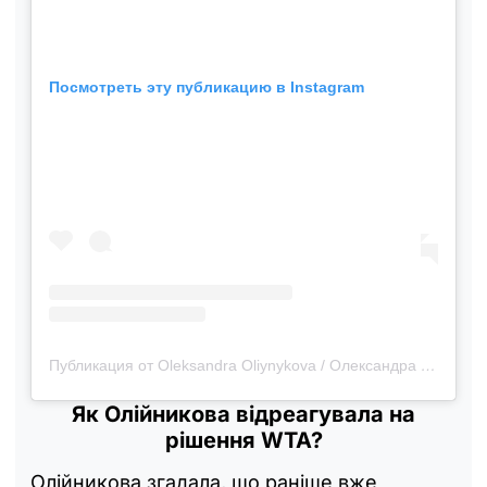
Посмотреть эту публикацию в Instagram
Публикация от Oleksandra Oliynykova / Олександра Олійникова ✙ (@_drones4ua.org_)
Як Олійникова відреагувала на
рішення WTA?
Олійникова згадала, що раніше вже