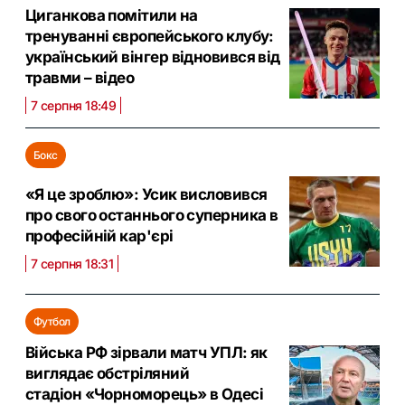
Циганкова помітили на
тренуванні європейського клубу:
український вінгер відновився від
травми – відео
7 серпня 18:49
Бокс
«Я це зроблю»: Усик висловився
про свого останнього суперника в
професійній кар'єрі
7 серпня 18:31
Футбол
Війська РФ зірвали матч УПЛ: як
виглядає обстріляний
стадіон «Чорноморець» в Одесі