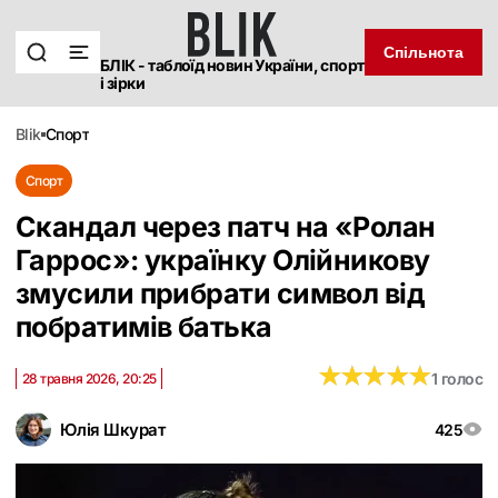
Спільнота
БЛІК - таблоїд новин України, спорт
і зірки
blik
спорт
Спорт
Скандал через патч на «Ролан
Гаррос»: українку Олійникову
змусили прибрати символ від
побратимів батька
★
★
★
★
★
★
★
★
★
★
1 голос
28 травня 2026, 20:25
Юлія Шкурат
425