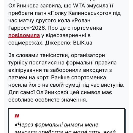
Олійникова заявила, що WTA змусила її
прибрати патч «Полку Калиновського» під
час матчу другого кола «Ролан
Гаррос»-2026. Про це спортсменка
повідомила
у відеозверненні в
соцмережах. Джерело: BLIK.ua
За словами тенісистки, організатори
турніру послалися на формальні правила
екіпірування та заборонили виходити з
патчем на корт. Раніше спортсменка
носила його на своїй сумці під час виступів.
Для самої Олійникової цей символ має
особливе особисте значення.
«Через формальні вимоги мене
змусили прибрати на матчі патч, який