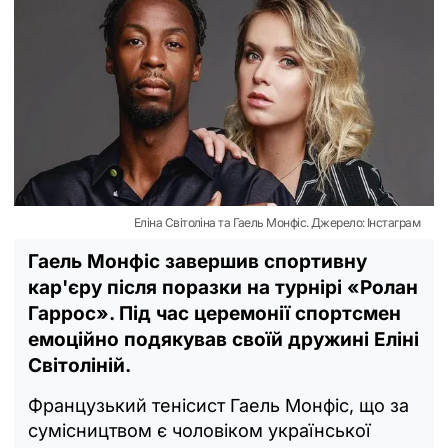
Еліна Світоліна та Гаель Монфіс. Джерело: Інстаграм
Гаель Монфіс завершив спортивну
кар'єру після поразки на турнірі «Ролан
Гаррос». Під час церемонії спортсмен
емоційно подякував своїй дружині Еліні
Світоліній.
Французький тенісист Гаель Монфіс, що за
сумісництвом є чоловіком української