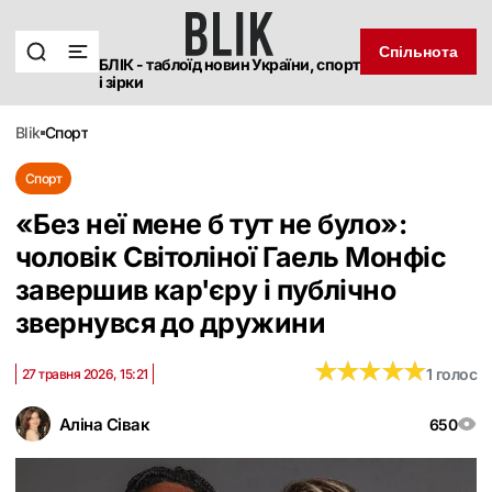
Спільнота
БЛІК - таблоїд новин України, спорт
і зірки
blik
спорт
Спорт
«Без неї мене б тут не було»:
чоловік Світоліної Гаель Монфіс
завершив кар'єру і публічно
звернувся до дружини
★
★
★
★
★
★
★
★
★
★
1 голос
27 травня 2026, 15:21
Аліна Сівак
650