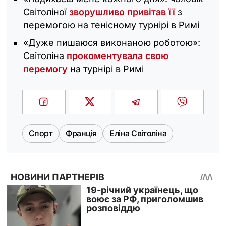
Світоліної
зворушливо привітав її
з
перемогою на тенісному турнірі в Римі
«Дуже пишаюся виконаною роботою»:
Світоліна
прокоментувала свою
перемогу
на турнірі в Римі
Спорт
Франція
Еліна Світоліна