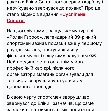
ракетки Еліни Світоліної завершив кар'єру і
неочікувано звернувся до коханої. Про це
стало відомо з видання
«Суспільне
Спорт».
На цьогорічному французькому турнірі
«Ролан Гаррос», легендарний 39-річний
спортсмен зазнав поразки вже у першому
раунді змагань, поступившись у
фінальному сеті з «сухим» рахунком 0:6.
Цей поєдинок став останнім у його
професійній кар'єрі, після чого
організатори змагань організували для
тенісиста зворушливу та урочисту
церемонію проводів.
В свою чергу спортсмен зворушливо
звернувся до Еліни і зазначив, що саме
завдяки її підтримці він зміг пройти цей