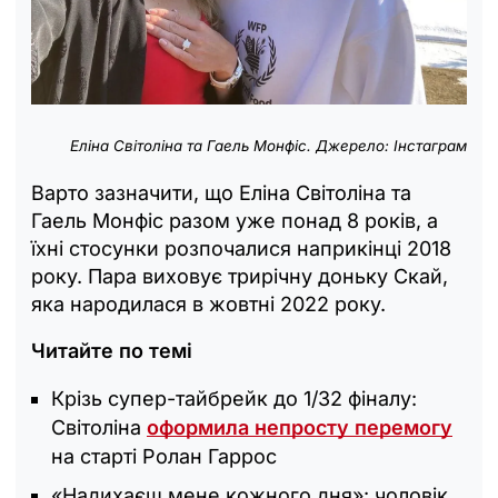
Еліна Світоліна та Гаель Монфіс. Джерело: Інстаграм
Варто зазначити, що Еліна Світоліна та
Гаель Монфіс разом уже понад 8 років, а
їхні стосунки розпочалися наприкінці 2018
року. Пара виховує трирічну доньку Скай,
яка народилася в жовтні 2022 року.
Читайте по темі
Крізь супер-тайбрейк до 1/32 фіналу:
Світоліна
оформила непросту перемогу
на старті Ролан Гаррос
«Надихаєш мене кожного дня»: чоловік