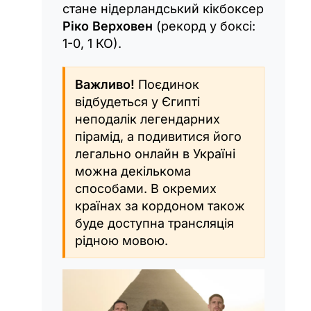
стане нідерландський кікбоксер
Ріко Верховен
(рекорд у боксі:
1-0, 1 КО).
Важливо!
Поєдинок
відбудеться у Єгипті
неподалік легендарних
пірамід, а подивитися його
легально онлайн в Україні
можна декількома
способами. В окремих
країнах за кордоном також
буде доступна трансляція
рідною мовою.