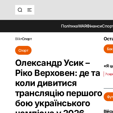
Політика
WAR
Фінанси
Спор
Ост
blik
спорт
Бок
Спорт
Олександр Усик –
«Я ц
Ріко Верховен: де та
7 сер
коли дивитися
трансляцію першого
Фут
бою українського
Війс