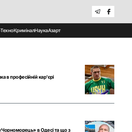
о
Техно
Кримінал
Наука
Азарт
а в професійній кар'єрі
 «Чорноморець» в Одесі та що з