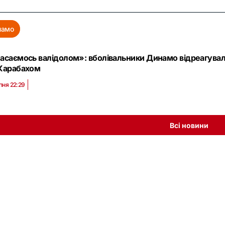
намо
асаємось валідолом»: вболівальники Динамо відреагувал
Карабахом
пня 22:29
Всі новини