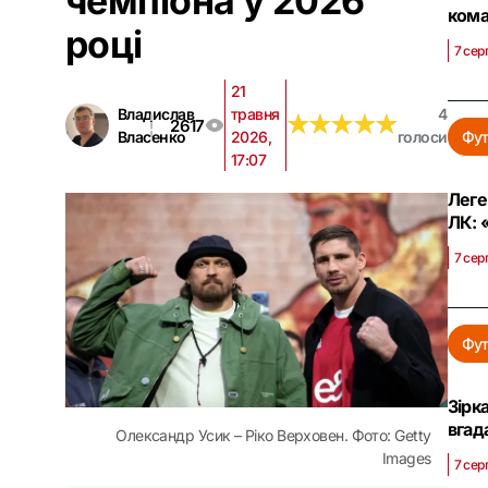
чемпіона у 2026
кома
році
7 сер
21
Владислав
травня
4
★
★
★
★
★
★
★
★
★
★
2617
Власенко
2026,
голоси
Фут
17:07
Леге
ЛК: 
7 сер
Фут
Зірк
вгад
Олександр Усик – Ріко Верховен. Фото: Getty
Images
7 сер