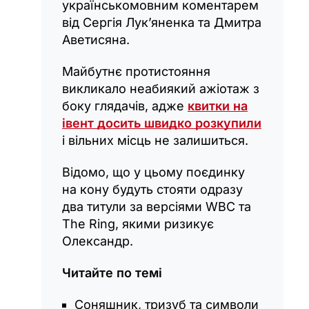
українськомовним коментарем
від Сергія Лук’яненка та Дмитра
Аветисяна.
Майбутнє протистояння
викликало неабиякий ажіотаж з
боку глядачів, адже
квитки на
івент досить швидко розкупили
і вільних місць не залишиться.
Відомо, що у цьому поєдинку
на кону будуть стояти одразу
два титули за версіями WBC та
The Ring, якими ризикує
Олександр.
Читайте по темі
Соняшник, тризуб та символи