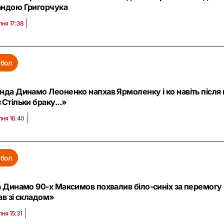
ндою Григорчука
пня 17:38
бол
нда Динамо Леоненко напхав Ярмоленку і ко навіть після
«Стільки браку...»
пня 16:40
бол
а Динамо 90-х Максимов похвалив біло-синіх за перемогу
ав зі складом»
пня 15:31