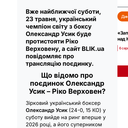
Вже найближчої суботи,
Ди
23 травня, український
чемпіон світу з боксу
«Зап
Олександр Усик буде
над 
протистояти Ріко
Верховену, а сайт BLIK.ua
6 сер
повідомляє про
трансляцію поєдинку.
Що відомо про
поєдинок Олександр
Усик – Ріко Верховен?
Зірковий український боксер
Олександр Усик
(24-0, 15 КО) у
суботу вийде на ринг вперше у
2026 році, а його суперником