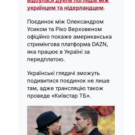
відбулася дуель поглядів між
українцем та нідерландцем
.
Поєдинок між Олександром
Усиком та Ріко Верховеном
офіційно покаже американська
стримінгова платформа DAZN,
яка працює в Україні за
передплатою.
Українські глядачі зможуть
подивитися поєдинок не лише
там, адже трансляцію також
проведе «Київстар ТБ».