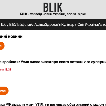
БЛІК - таблоїд новин України, спорт і зірки
т
Шоу BIZ
Лайфстайл
Афіша
Здоров'я
Кулінарія
Світ
Україна
Авт
анні новини
с
е зроблю»: Усик висловився про свого останнього суперник
пня 18:31
бол
ька РФ зірвали матч УПЛ: як виглядає обстріляний стадіон