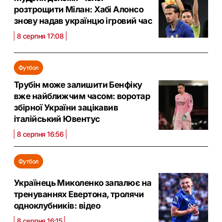
розтрощити Мілан: Хабі Алонсо
знову надав українцю ігровий час
8 серпня 17:08
Футбол
Трубін може залишити Бенфіку
вже найближчим часом: воротар
збірної України зацікавив
італійський Ювентус
8 серпня 16:56
Футбол
Українець Миколенко запалює на
тренуваннях Евертона, тролячи
одноклубників: відео
8 серпня 16:15