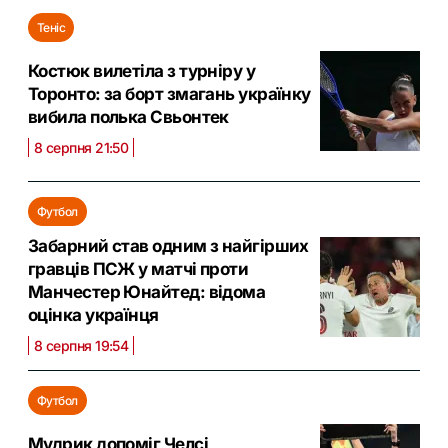
Теніс
Костюк вилетіла з турніру у
Торонто: за борт змагань українку
вибила полька Свьонтек
8 серпня 21:50
Футбол
Забарний став одним з найгірших
гравців ПСЖ у матчі проти
Манчестер Юнайтед: відома
оцінка українця
8 серпня 19:54
Футбол
Мудрик допоміг Челсі