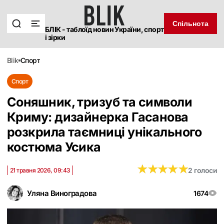
Спільнота
БЛІК - таблоїд новин України, спорт
і зірки
blik
спорт
Спорт
Соняшник, тризуб та символи
Криму: дизайнерка Гасанова
розкрила таємниці унікального
костюма Усика
★
★
★
★
★
★
★
★
★
★
2 голоси
21 травня 2026, 09:43
Уляна Виноградова
1674