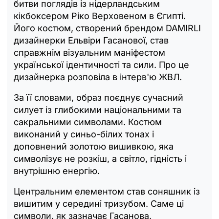
битви поглядів із нідерландським
кікбоксером Ріко Верховеном в Єгипті.
Його костюм, створений брендом DAMIRLI
дизайнерки Ельвіри Гасанової, став
справжнім візуальним маніфестом
української ідентичності та сили. Про це
дизайнерка розповіла в інтерв'ю ЖВЛ.
За її словами, образ поєднує сучасний
силует із глибокими національними та
сакральними символами. Костюм
виконаний у синьо-білих тонах і
доповнений золотою вишивкою, яка
символізує не розкіш, а світло, гідність і
внутрішню енергію.
Центральним елементом став соняшник із
вишитим у середині тризубом. Саме ці
символи, як зазначає Гасанова,