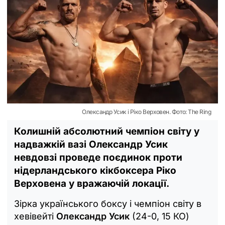
Олександр Усик і Ріко Верховен. Фото: The Ring
Колишній абсолютний чемпіон світу у
надважкій вазі Олександр Усик
невдовзі проведе поєдинок проти
нідерландського кікбоксера Ріко
Верховена у вражаючій локації.
Зірка українського боксу і чемпіон світу в
хевівейті
Олександр Усик
(24-0, 15 КО)