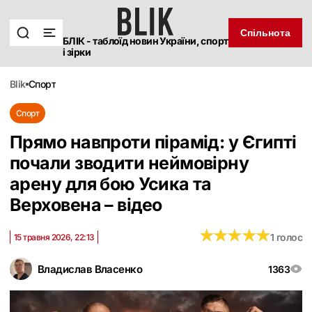
Спільнота
БЛІК - таблоїд новин України, спорт
і зірки
blik
спорт
Спорт
Прямо навпроти пірамід: у Єгипті
почали зводити неймовірну
арену для бою Усика та
Верховена – відео
★
★
★
★
★
★
★
★
★
★
1 голос
15 травня 2026, 22:13
Владислав Власенко
1363