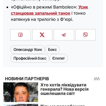
«Офіційно в режимі Bamboleo»:
Усик
станцював запальний танок
і тонко
натякнув на трилогію з Ф’юрі.
Олександр Усик
Бокс
Професійний бокс
Єгипет