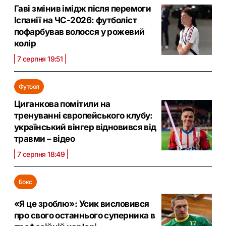
Гаві змінив імідж після перемоги
Іспанії на ЧС-2026: футболіст
пофарбував волосся у рожевий
колір
7 серпня 19:51
Футбол
Циганкова помітили на
тренуванні європейського клубу:
український вінгер відновився від
травми – відео
7 серпня 18:49
Бокс
«Я це зроблю»: Усик висловився
про свого останнього суперника в