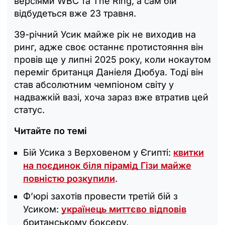
версіями WBC та The Ring, а сам бій
відбудеться вже 23 травня.
39-річний Усик майже рік не виходив на
ринг, адже своє останнє протистояння він
провів ще у липні 2025 року, коли нокаутом
переміг британця Даніеля Дюбуа. Тоді він
став абсолютним чемпіоном світу у
надважкій вазі, хоча зараз вже втратив цей
статус.
Читайте по темі
Бій Усика з Верховеном у Єгипті:
квитки
на поєдинок біля пірамід Гізи майже
повністю розкупили
.
Ф’юрі захотів провести третій бій з
Усиком:
українець миттєво відповів
британському боксеру.