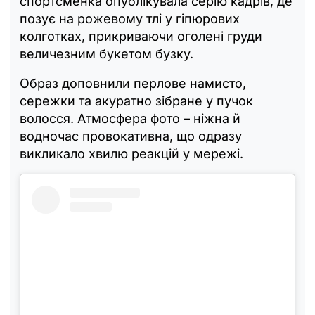
спортсменка опублікувала серію кадрів, де
позує на рожевому тлі у гіпюрових
колготках, прикриваючи оголені груди
величезним букетом бузку.
Образ доповнили перлове намисто,
сережки та акуратно зібране у пучок
волосся. Атмосфера фото – ніжна й
водночас провокативна, що одразу
викликало хвилю реакцій у мережі.