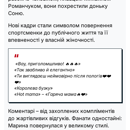
Романчуком, вони похрестили доньку
Соню.
Нові кадри стали символом повернення
спортсменки до публічного життя та її
впевненості у власній жіночності.
«Вау, приголомшливо! 🔥🔥🔥»
«Так звабливо й елегантно»
«Ти виглядаєш неймовірно після пологів❤️❤️
❤️»
«Королева бузку»
«Hot mama» – «Гаряча мама🔥❤️»
Коментарі – від захоплених компліментів
до жартівливих відгуків. Фанати одностайні:
Марина повернулася у великому стилі.