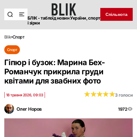
Спільнота
БЛІК - таблоїд новин України, спорт
і зірки
blik
спорт
Спорт
Гіпюр і бузок: Марина Бех-
Романчук прикрила груди
квітами для звабних фото
★
★
★
★
★
★
★
★
★
★
3 голоси
18 травня 2026, 09:03
Олег Норов
1972