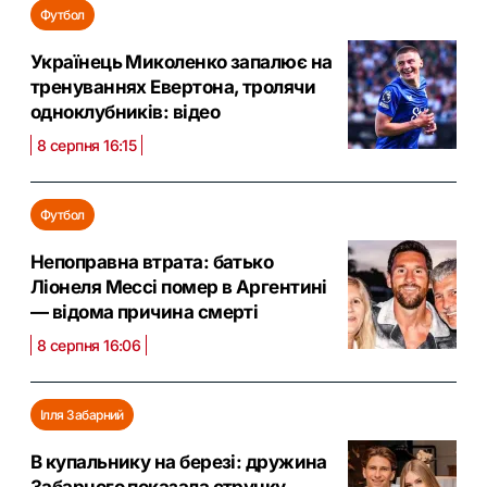
Футбол
Українець Миколенко запалює на
тренуваннях Евертона, тролячи
одноклубників: відео
8 серпня 16:15
Футбол
Непоправна втрата: батько
Ліонеля Мессі помер в Аргентині
— відома причина смерті
8 серпня 16:06
Ілля Забарний
В купальнику на березі: дружина