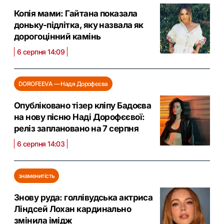
Копія мами: Гайтана показала
доньку-підлітка, яку назвала як
дорогоцінний камінь
6 серпня 14:09
DOROFEEVA — Надя Дорофєєва
Опубліковано тізер кліпу Бадоєва
на нову пісню Наді Дорофєєвої:
реліз заплановано на 7 серпня
6 серпня 14:03
знаменитість
Знову руда: голлівудська актриса
Ліндсей Лохан кардинально
змінила імідж