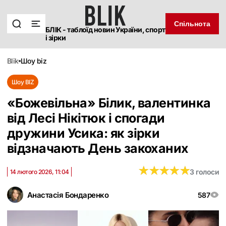
Спільнота
БЛІК - таблоїд новин України, спорт
і зірки
blik
шоу biz
Шоу BIZ
«Божевільна‎» Білик, валентинка
від Лесі Нікітюк і спогади
дружини Усика: як зірки
відзначають День закоханих
★
★
★
★
★
★
★
★
★
★
3 голоси
14 лютого 2026, 11:04
Анастасія Бондаренко
587