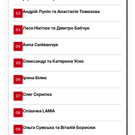
Андрій Лунін та Анастасія Томазова
02
Леся Нікітюк та Дмитро Бабчук
03
Анна Саліванчук
04
Олександр та Катерина Усик
05
Ірина Білик
06
Олег Скрипка
07
Співачка LAMA
08
Ольга Сумська та Віталій Борисюк
09