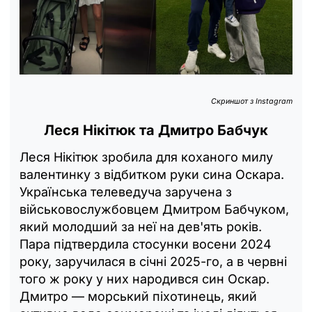
Скриншот з Instagram
Леся Нікітюк та Дмитро Бабчук
Леся Нікітюк зробила для коханого милу
валентинку з відбитком руки сина Оскара.
Українська телеведуча заручена з
військовослужбовцем Дмитром Бабчуком,
який молодший за неї на дев'ять років.
Пара підтвердила стосунки восени 2024
року, заручилася в січні 2025-го, а в червні
того ж року у них народився син Оскар.
Дмитро — морський піхотинець, який