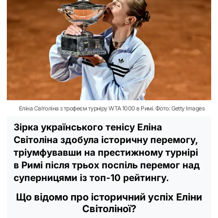
Еліна Світоліна з трофеєм турніру WTA 1000 в Римі. Фото: Getty Images
Зірка українського тенісу Еліна
Світоліна здобула історичну перемогу,
тріумфувавши на престижному турнірі
в Римі після трьох поспіль перемог над
суперницями із топ-10 рейтингу.
Що відомо про історичний успіх Еліни
Світоліної?