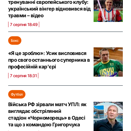
тренуванні європейського клубу:
український вінгер відновився від
травми – відео
7 серпня 18:49
Бокс
«Я це зроблю»: Усик висловився
про свого останнього суперника в
професійній кар'єрі
7 серпня 18:31
Футбол
Війська РФ зірвали матч УПЛ: як
виглядає обстріляний
стадіон «Чорноморець» в Одесі
та що з командою Григорчука