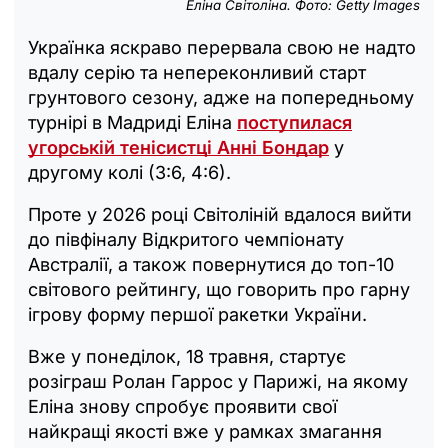
Еліна Світоліна. Фото: Getty Images
Українка яскраво перервала свою не надто
вдалу серію та непереконливий старт
грунтового сезону, адже на попередньому
турнірі в Мадриді Еліна
поступилася
угорській тенісистці Анні Бондар
у
другому колі (3:6, 4:6).
Проте у 2026 році Світоліній вдалося вийти
до півфіналу Відкритого чемпіонату
Австралії, а також повернутися до топ-10
світового рейтингу, що говорить про гарну
ігрову форму першої ракетки України.
Вже у понеділок, 18 травня, стартує
розіграш Ролан Гаррос у Парижі, на якому
Еліна знову спробує проявити свої
найкращі якості вже у рамках змагання