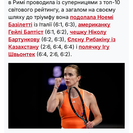
в Римі проводила із суперницями з топ-10
світового рейтингу, а загалом на своєму
шляху до тріумфу вона
подолала Ноемі
Базілетті
із Італії (6:1, 6:3),
американку
Гейлі Баптіст
(6:1, 6:2),
чешку Ніколу
Бартункову
(6:2, 6:3),
Єлєну Рибакіну із
Казахстану
(2:6, 6:4, 6:4) і
полячку Ігу
Швьонтек
(6:4, 2:6, 6:2).