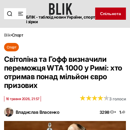
Спільнота
БЛІК - таблоїд новин України, спорт
і зірки
blik
спорт
Спорт
Світоліна та Гофф визначили
переможця WTA 1000 у Римі: хто
отримав понад мільйон євро
призових
★
★
★
★
★
★
★
★
★
★
3 голоси
16 травня 2026, 21:57
Владислав Власенко
3298
1