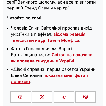
серії Великого шолому, аби все ж виграти
перший Гренд Слем у кар'єрі.
Читайте по темі
Чоловік Еліни Світоліної проспав вихід
українки в півфінал:
відома реакція
тенісистки на дії Гаеля Монфіса
.
Фото з Гераскевичем, борщ і
Батьківщина-мати:
Світоліна показала,
як провела тиждень в Україні
.
«Дівочі справи»: перша ракетка України
Еліна Світоліна
показала милі фото з
донькою
.