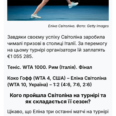
Еліна Світоліна. Фото: Getty Images
Завдяки своєму успіху Світоліна заробила
чималі призові в столиці Італії. За перемогу
на цьому турнірі організатори їй заплатять
€1 055 285.
Теніс. WTA 1000. Рим (Італія). Фінал
Коко Гофф (WTA 4, США) – Еліна Світоліна
(WTA 10, Україна) – 1:2 (4:6, 7:6, 2:6)
Кого пройшла Світоліна на турнірі та
як складається її сезон?
Цікаво, що Еліна три останні матчі на турнірі