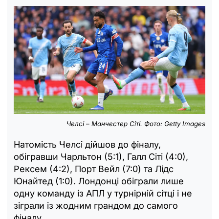
Челсі – Манчестер Сіті. Фото: Getty Images
Натомість Челсі дійшов до фіналу,
обігравши Чарльтон (5:1), Галл Сіті (4:0),
Рексем (4:2), Порт Вейл (7:0) та Лідс
Юнайтед (1:0). Лондонці обіграли лише
одну команду із АПЛ у турнірній сітці і не
зіграли із жодним грандом до самого
фіналу.