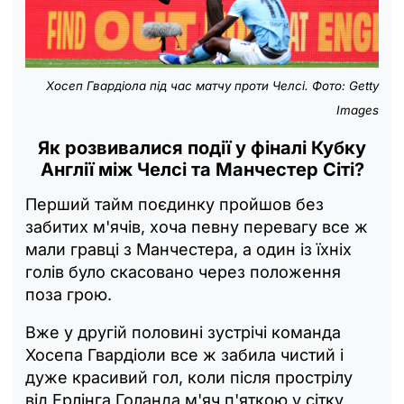
Хосеп Гвардіола під час матчу проти Челсі. Фото: Getty
Images
Як розвивалися події у фіналі Кубку
Англії між Челсі та Манчестер Сіті?
Перший тайм поєдинку пройшов без
забитих м'ячів, хоча певну перевагу все ж
мали гравці з Манчестера, а один із їхніх
голів було скасовано через положення
поза грою.
Вже у другій половині зустрічі команда
Хосепа Гвардіоли все ж забила чистий і
дуже красивий гол, коли після прострілу
від Ерлінга Голанда м'яч п'яткою у сітку