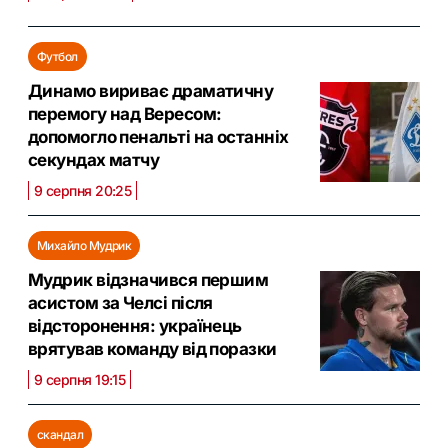
Футбол
Динамо вириває драматичну
перемогу над Вересом:
допомогло пенальті на останніх
секундах матчу
9 серпня 20:25
Михайло Мудрик
Мудрик відзначився першим
асистом за Челсі після
відсторонення: українець
врятував команду від поразки
9 серпня 19:15
скандал