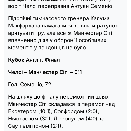
воріт Челсі переправив Антуан Семеніо.
Підопічні тимчасового тренера Калума
Макфарлана намагалися зрівняти рахунок і
врятувати гру, але все ж Манчестер Сіті
впевненно діяв у обороні і особливих
моментів у лондонців не було.
Кубок Англії. Фінал
Челсі – Манчестер Сіті – 0:1
Гол
: Семеніо, 72
На шляху до фіналу переможний шлях
Манчестер Сіті складався із перемог над
Ексетером (10:1), Солфордом (2:0),
Ньюкаслом (3:1), Ліверпулем (4:0) та
Саутгемптоном (2:1).