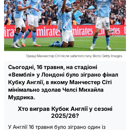
Гравці Манчестер Сіті після забитого голу. Фото: Getty Images
Сьогодні, 16 травня, на стадіоні
«Вемблі» у Лондоні було зіграно фінал
Кубку Англії, в якому Манчестер Сіті
мінімально здолав Челсі Михайла
Мудрика.
Хто виграв Кубок Англії у сезоні
2025/26?
У Англії 16 травня було зіграно один із