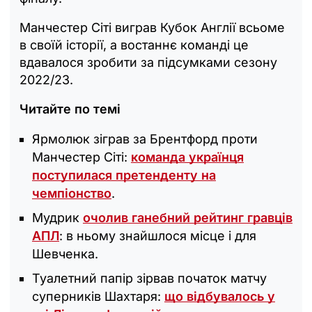
Манчестер Сіті виграв Кубок Англії всьоме
в своїй історії, а востаннє команді це
вдавалося зробити за підсумками сезону
2022/23.
Читайте по темі
Ярмолюк зіграв за Брентфорд проти
Манчестер Сіті:
команда українця
поступилася претенденту на
чемпіонство
.
Мудрик
очолив ганебний рейтинг гравців
АПЛ
: в ньому знайшлося місце і для
Шевченка.
Туалетний папір зірвав початок матчу
суперників Шахтаря:
що відбувалось у