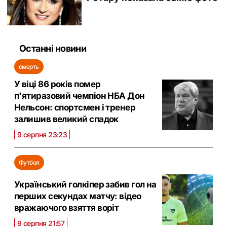
Останні новини
смерть
У віці 86 років помер
п'ятиразовий чемпіон НБА Дон
Нельсон: спортсмен і тренер
залишив великий спадок
9 серпня 23:23
Футбол
Український голкіпер забив гол на
перших секундах матчу: відео
вражаючого взяття воріт
9 серпня 21:57