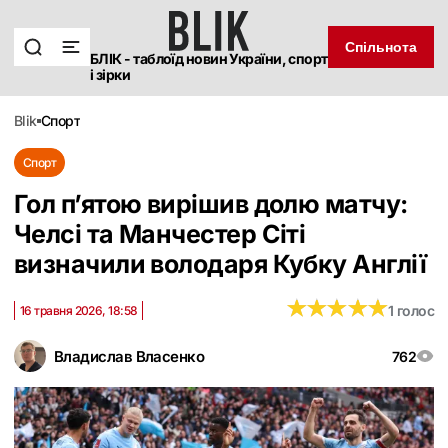
Спільнота
БЛІК - таблоїд новин України, спорт
і зірки
blik
спорт
Спорт
Гол п’ятою вирішив долю матчу:
Челсі та Манчестер Сіті
визначили володаря Кубку Англії
★
★
★
★
★
★
★
★
★
★
1 голос
16 травня 2026, 18:58
Владислав Власенко
762