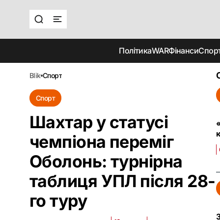
Політика
WAR
Фінанси
Спор
blik
спорт
Спорт
Шахтар у статусі
чемпіона переміг
Оболонь: турнірна
таблиця УПЛ після 28-
го туру