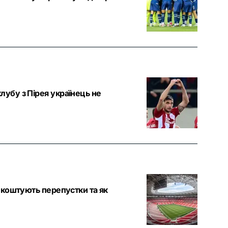
убу з Пірея українець не
и коштують перепустки та як