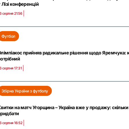
 Лізі конференцій
6 серпня 21:56
Футбол
Олімпіакос прийняв радикальне рішення щодо Яремчука: кл
потрібний
6 серпня 17:31
Збірна України з футболу
Квитки на матч Угорщина – Україна вже у продажу: скільк
придбати
6 серпня 16:52