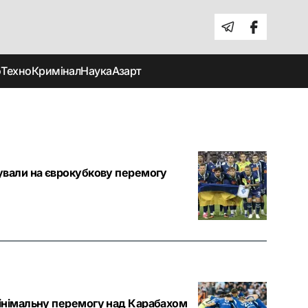
о
Техно
Кримінал
Наука
Азарт
ували на єврокубкову перемогу
інімальну перемогу над Карабахом