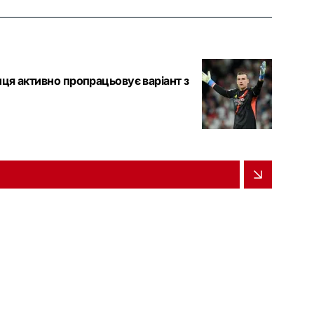
нця активно пропрацьовує варіант з