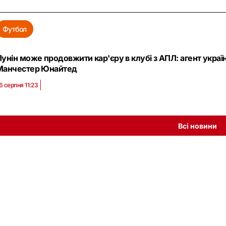
Футбол
Лунін може продовжити кар'єру в клубі з АПЛ: агент украї
Манчестер Юнайтед
6 серпня 11:23
Всі новини