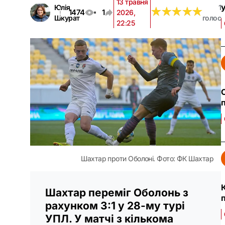
13 травня
у
Юлія
1
★
★
★
★
★
★
★
★
★
★
1474
1
2026,
Шкурат
голос
22:25
Шахтар проти Оболоні. Фото: ФК Шахтар
Шахтар переміг Оболонь з
рахунком 3:1 у 28-му турі
УПЛ. У матчі з кількома