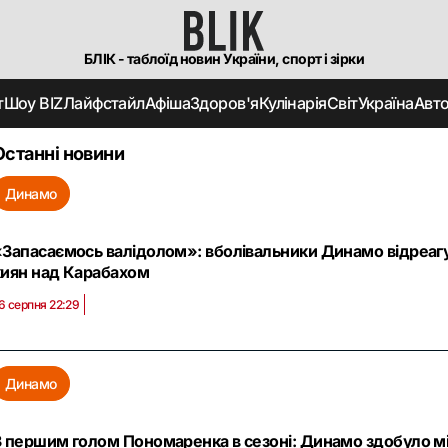
БЛІК - таблоїд новин України, спорт і зірки
т
Шоу BIZ
Лайфстайл
Афіша
Здоров'я
Кулінарія
Світ
Україна
Авт
Останні новини
Динамо
«Запасаємось валідолом»: вболівальники Динамо відреаг
киян над Карабахом
6 серпня 22:29
Динамо
З першим голом Пономаренка в сезоні: Динамо здобуло м