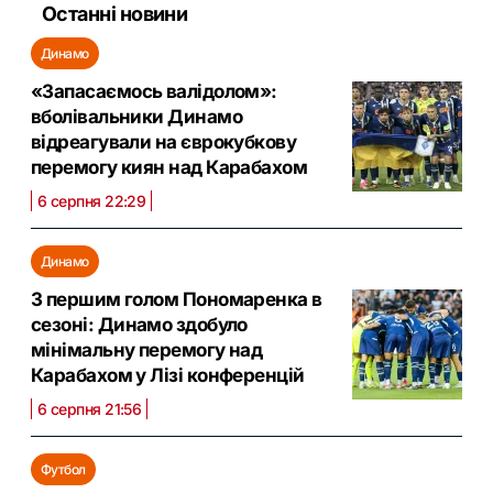
Останні новини
Динамо
«Запасаємось валідолом»:
вболівальники Динамо
відреагували на єврокубкову
перемогу киян над Карабахом
6 серпня 22:29
Динамо
З першим голом Пономаренка в
сезоні: Динамо здобуло
мінімальну перемогу над
Карабахом у Лізі конференцій
6 серпня 21:56
Футбол