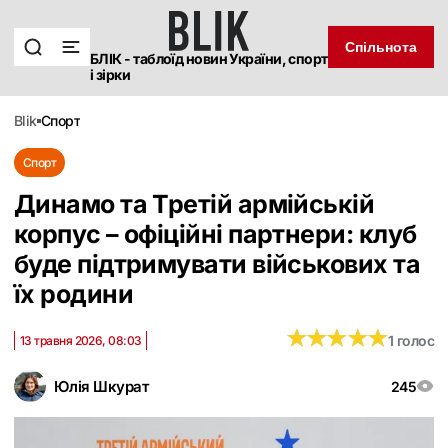
Спільнота
БЛІК - таблоїд новин України, спорт
і зірки
blik
спорт
Спорт
Динамо та Третій армійській
корпус – офіційні партнери: клуб
буде підтримувати військових та
їх родини
★
★
★
★
★
★
★
★
★
★
1 голос
13 травня 2026, 08:03
Юлія Шкурат
245