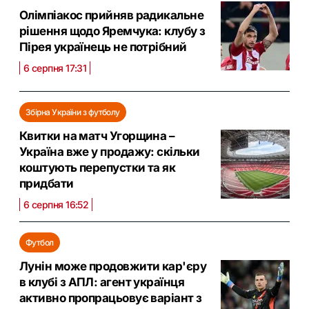
Олімпіакос прийняв радикальне
рішення щодо Яремчука: клубу з
Пірея українець не потрібний
6 серпня 17:31
Збірна України з футболу
Квитки на матч Угорщина –
Україна вже у продажу: скільки
коштують перепустки та як
придбати
6 серпня 16:52
Футбол
Лунін може продовжити кар'єру
в клубі з АПЛ: агент українця
активно пропрацьовує варіант з