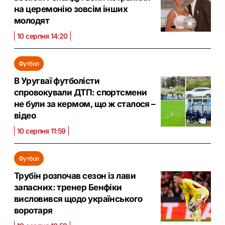
на церемонію зовсім інших
молодят
10 серпня 14:20
Футбол
В Уругваї футболісти
спровокували ДТП: спортсмени
не були за кермом, що ж сталося –
відео
10 серпня 11:59
Футбол
Трубін розпочав сезон із лави
запасних: тренер Бенфіки
висловився щодо українського
воротаря