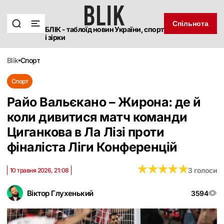
Спільнота
БЛІК - таблоїд новин України, спорт
і зірки
blik
спорт
Спорт
Райо Вальєкано – Жирона: де й
коли дивитися матч команди
Циганкова в Ла Лізі проти
фіналіста Ліги Конференцій
★
★
★
★
★
★
★
★
★
★
3 голоси
10 травня 2026, 21:08
Віктор Глухенький
3594