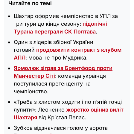
Читайте по темі
Шахтар оформив чемпіонство в УПЛ за
три тури до кінця сезону:
підопічні
Турана переграли СК Полтава
.
Один з лідерів збірної України
готовий
продовжити контракт з клубом
АПЛ
: мова не про Мудрика.
Ярмолюк зіграв за Брентфорд проти
Манчестер Сіті
: команда українця
поступилася претенденту на
чемпіонство.
«Треба з хлистом ходити і по п’ятій точці
лупити»: Леоненко
жорстко оцінив виліт
Шахтаря
від Крістал Пелас.
Зубков відзначився голом у ворота