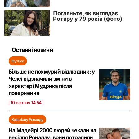
Останні новини
Футбол
Більше не похмурий відлюдник: у
Челсі відзначили зміни в
характері Мудрика після
повернення
10 серпня 14:54
Кріштіану Роналду
На Мадейрі 2000 людей чекали на
весілля Роналду: вони потрапили