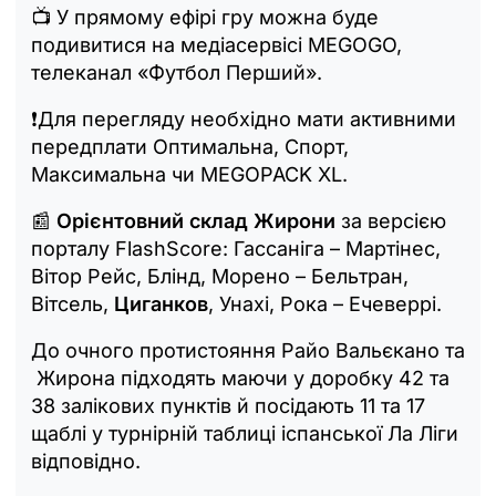
📺 У прямому ефірі гру можна буде
подивитися на медіасервісі MEGOGO,
телеканал «Футбол Перший».
❗️Для перегляду необхідно мати активними
передплати Оптимальна, Спорт,
Максимальна чи MEGOPACK XL.
📰
Орієнтовний склад Жирони
за версією
порталу FlashScore: Гассаніга – Мартінес,
Вітор Рейс, Блінд, Морено – Бельтран,
Вітсель,
Циганков
, Унахі, Рока – Ечеверрі.
До очного протистояння Райо Вальєкано та
Жирона підходять маючи у доробку 42 та
38 залікових пунктів й посідають 11 та 17
щаблі у турнірній таблиці іспанської Ла Ліги
відповідно.