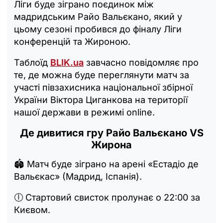
Ліги буде зіграно поєдинок між
мадридським Райо Вальєкано, який у
цьому сезоні пробився до фіналу Ліги
конференцій та Жироною.
Таблоїд
BLIK.ua
завчасно повідомляє про
те, де можна буде переглянути матч за
участі півзахисника національної збірної
України Віктора Циганкова на території
нашої держави в режимі online.
Де дивитися гру Райо Вальєкано VS
Жирона
🏟 Матч буде зіграно на арені «Естадіо де
Вальєкас» (Мадрид, Іспанія).
🕕 Стартовий свисток пролунає о 22:00 за
Києвом.