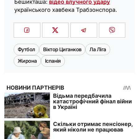
Бешикташа:
відео влучного удару
українського хавбека Трабзонспора.
Футбол
Віктор Циганков
Ла Ліга
Жирона
Іспанія