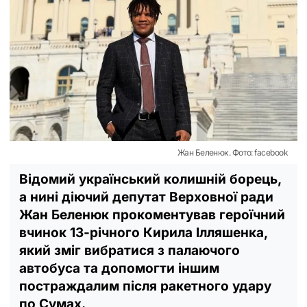
Жан Беленюк. Фото: facebook
Відомий український колишній борець,
а нині діючий депутат Верховної ради
Жан Беленюк прокоментував героїчний
вчинок 13-річного Кирила Ілляшенка,
який зміг вибратися з палаючого
автобуса та допомогти іншим
постраждалим після ракетного удару
по Сумах.