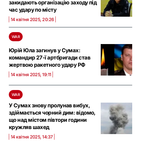
закидають організацію заходу під
час удару по місту
14 квітня 2025, 20:26
WAR
Юрій Юла загинув у Сумах:
командир 27-ї артбригади став
жертвою ракетного удару РФ
14 квітня 2025, 19:11
WAR
У Сумах знову пролунав вибух,
здіймається чорний дим: відомо,
що над містом півтори години
кружляв шахед
14 квітня 2025, 14:37