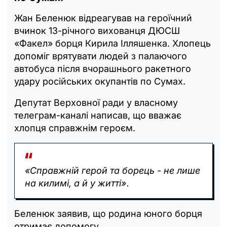
Жан Беленюк відреагував на героїчний
вчинок 13-річного вихованця ДЮСШ
«Факел» борця Кирила Ілляшенка. Хлопець
допоміг врятувати людей з палаючого
автобуса після вчорашнього ракетного
удару російських окупантів по Сумах.
Депутат Верховної ради у власному
телеграм-каналі написав, що вважає
хлопця справжнім героєм.
«Справжній герой та борець - не лише
на килимі, а й у житті».
Беленюк заявив, що родина юного борця
отримає допомогу.