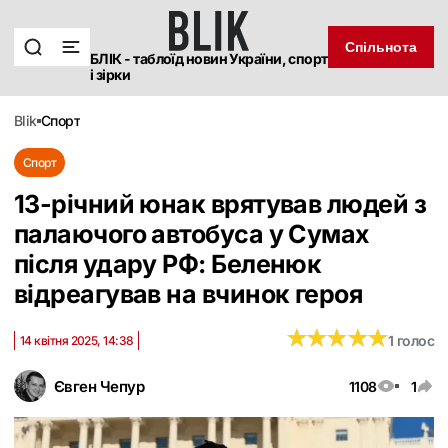
Спільнота
БЛІК - таблоїд новин України, спорт
і зірки
blik
спорт
Спорт
13-річний юнак врятував людей з
палаючого автобуса у Сумах
після удару РФ: Беленюк
відреагував на вчинок героя
★
★
★
★
★
★
★
★
★
★
1 голос
14 квітня 2025, 14:38
Євген Чепур
1108
1