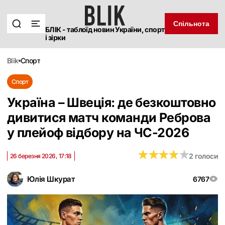
Спільнота
БЛІК - таблоїд новин України, спорт
і зірки
blik
спорт
Спорт
Україна – Швеція: де безкоштовно
дивитися матч команди Реброва
у плейоф відбору на ЧС-2026
★
★
★
★
★
★
★
★
★
★
2 голоси
26 березня 2026, 17:18
Юлія Шкурат
6767