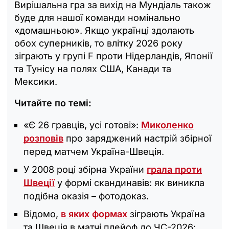
Вирішальна гра за вихід на Мундіаль також
буде для нашої команди номінально
«домашньою». Якщо українці здолають
обох суперників, то влітку 2026 року
зіграють у групі F проти Нідерландів, Японії
та Тунісу на полях США, Канади та
Мексики.
Читайте по темі:
«Є 26 гравців, усі готові»:
Миколенко
розповів
про заряджений настрій збірної
перед матчем Україна-Швеція.
У 2008 році збірна України
грала проти
Швеції
у формі скандинавів: як виникла
подібна оказія – фотодоказ.
Відомо,
в яких формах
зіграють Україна
та Швеція в матчі плейоф до ЧС-2026: