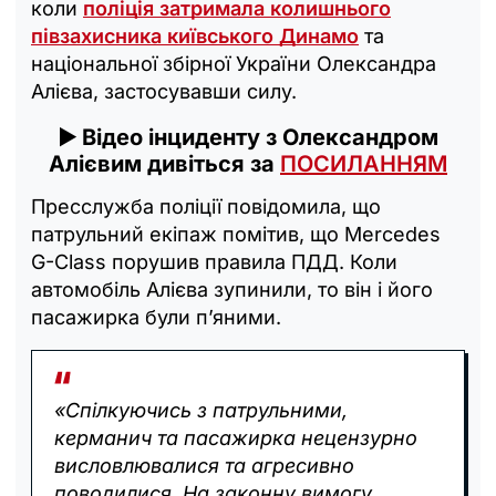
коли
поліція затримала колишнього
півзахисника київського Динамо
та
національної збірної України Олександра
Алієва, застосувавши силу.
▶️ Відео інциденту з Олександром
Алієвим дивіться за
ПОСИЛАННЯМ
Пресслужба поліції повідомила, що
патрульний екіпаж помітив, що Mercedes
G-Class порушив правила ПДД. Коли
автомобіль Алієва зупинили, то він і його
пасажирка були п’яними.
«Спілкуючись з патрульними,
керманич та пасажирка нецензурно
висловлювалися та агресивно
поводилися. На законну вимогу