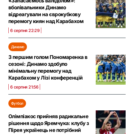
«Запасаємось валідолом»:
вболівальники Динамо
відреагували на єврокубкову
перемогу киян над Карабахом
6 серпня 22:29
Динамо
З першим голом Пономаренка в
сезоні: Динамо здобуло
мінімальну перемогу над
Карабахом у Лізі конференцій
6 серпня 21:56
Футбол
Олімпіакос прийняв радикальне
рішення щодо Яремчука: клубу з
Пірея українець не потрібний