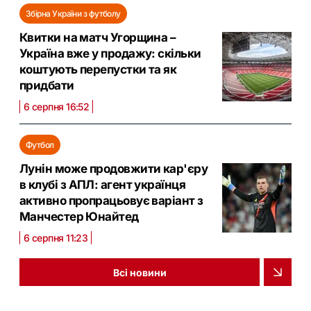
Збірна України з футболу
Квитки на матч Угорщина –
Україна вже у продажу: скільки
коштують перепустки та як
придбати
6 серпня 16:52
Футбол
Лунін може продовжити кар'єру
в клубі з АПЛ: агент українця
активно пропрацьовує варіант з
Манчестер Юнайтед
6 серпня 11:23
Всі новини