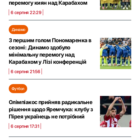
перемогу киян над Карабахом
6 серпня 22:29
Динамо
З першим голом Пономаренка в
сезоні: Динамо здобуло
мінімальну перемогу над
Карабахом у Лізі конференцій
6 серпня 21:56
Футбол
Олімпіакос прийняв радикальне
рішення щодо Яремчука: клубу з
Пірея українець не потрібний
6 серпня 17:31