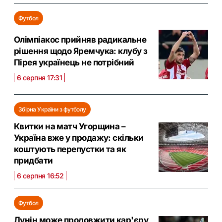
Футбол
Олімпіакос прийняв радикальне
рішення щодо Яремчука: клубу з
Пірея українець не потрібний
6 серпня 17:31
Збірна України з футболу
Квитки на матч Угорщина –
Україна вже у продажу: скільки
коштують перепустки та як
придбати
6 серпня 16:52
Футбол
Лунін може продовжити кар'єру