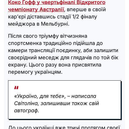
Коко Гофф у чвертьфіналі Відкритого
чемпіонату Австралії
, вперше в своїй
кар'єрі діставшись стадії 1/2 фіналу
мейджора в Мельбурні.
Після свого тріумфу вітчизняна
спортсменка традиційно підійшла до
камери трансляції поєдинку, аби залишити
своєрідний меседж для глядачів по той бік
екрану. Цього разу вона присвятила
перемогу українцям.
«Україно, для тебе», – написала
Світоліна, залишивши також свій
автограф.
До цього українці вже тричі протягом своєї