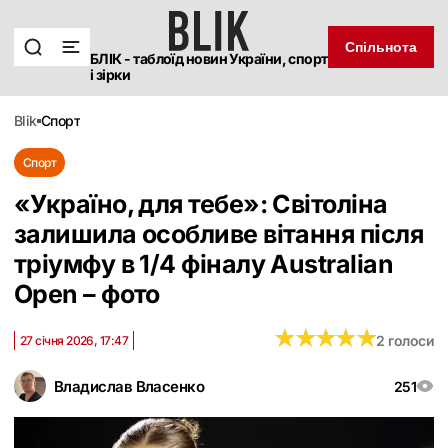
Спільнота
БЛІК - таблоїд новин України, спорт
і зірки
blik
спорт
Спорт
«Україно, для тебе»: Світоліна
залишила особливе вітання після
тріумфу в 1/4 фіналу Australian
Open – фото
★
★
★
★
★
★
★
★
★
★
2 голоси
27 січня 2026, 17:47
Владислав Власенко
251