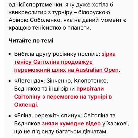
однієї спортсменки, яку дуже хотіла б
«викреслити» з турніру – білорускою
Аріною Соболенко, яка на даний момент є
кращою тенісисткою планети.
Читайте по темі
Вибила другу росіянку поспіль:
зірка
тенісу Світоліна продовжує
переможний шлях на Australian Open
.
«Легенда»: Зінченко, Клопотенко,
Бєдняков та інші зірки
привітали
Світоліну з перемогою на турнірі в
Окленді
.
«Еліна, бережіть спину»: Світоліна та
Бєдняков
зняли кумедне відео
у Харкові,
що не під силу багатьом дівчатам.