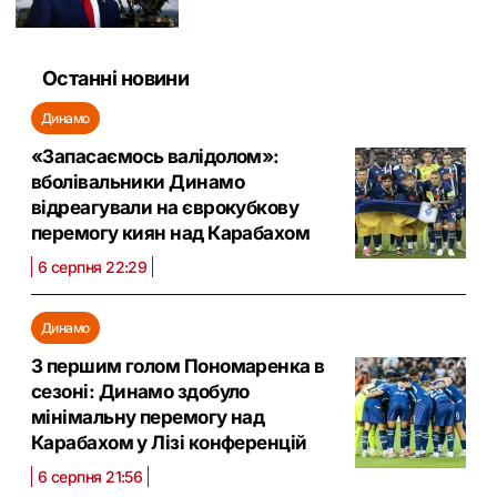
Останні новини
Динамо
«Запасаємось валідолом»:
вболівальники Динамо
відреагували на єврокубкову
перемогу киян над Карабахом
6 серпня 22:29
Динамо
З першим голом Пономаренка в
сезоні: Динамо здобуло
мінімальну перемогу над
Карабахом у Лізі конференцій
6 серпня 21:56