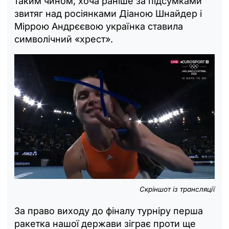
таким чином, хоча раніше за підсумками
звитяг над росіянками Діаною Шнайдер і
Міррою Андрєєвою українка ставила
символічний «хрест».
Скріншот із трансляції
За право виходу до фіналу турніру перша
ракетка нашої держави зіграє проти ще