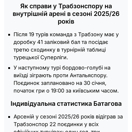
Як справи у Трабзонспору на
внутрішній арені в сезоні 2025/26
років
Після 19 турів команда з Трабзону має у
доробку 41 заліковий бал та посідає
третю сходинку в турнірній таблиці
турецької Суперліги.
У наступному турі бордово-голубі на
виїзді зіграють проти Антальяспору.
Поєдинок заплановано на 30 січня,
початок гри о 19:00 за київським часом.
Індивідуальна статистика Батагова
Арсеній у сезоні 2025/26 років відіграв за
Трабзонспор 22 поєдинки у всіх
офіційних турнірах: один гол, три