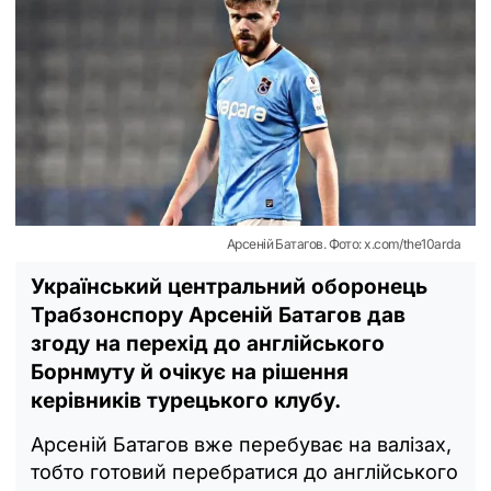
Арсеній Батагов. Фото: x.com/the10arda
Український центральний оборонець
Трабзонспору Арсеній Батагов дав
згоду на перехід до англійського
Борнмуту й очікує на рішення
керівників турецького клубу.
Арсеній Батагов вже перебуває на валізах,
тобто готовий перебратися до англійського