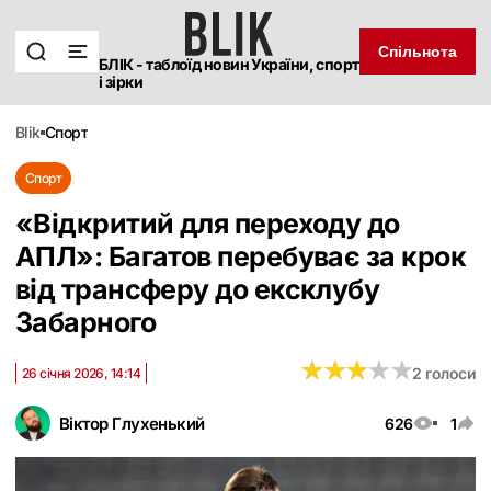
Спільнота
БЛІК - таблоїд новин України, спорт
і зірки
blik
спорт
Спорт
«Відкритий для переходу до
АПЛ»: Багатов перебуває за крок
від трансферу до ексклубу
Забарного
★
★
★
★
★
★
★
★
★
★
2 голоси
26 січня 2026, 14:14
Віктор Глухенький
626
1