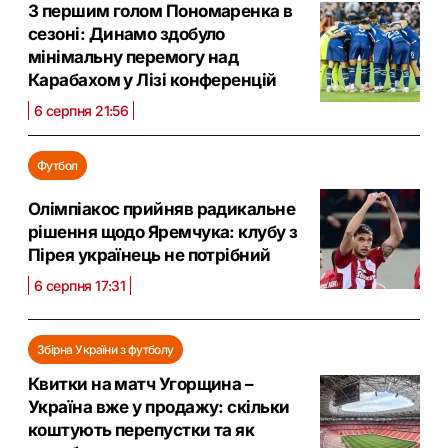
З першим голом Пономаренка в
сезоні: Динамо здобуло
мінімальну перемогу над
Карабахом у Лізі конференцій
6 серпня 21:56
Футбол
Олімпіакос прийняв радикальне
рішення щодо Яремчука: клубу з
Пірея українець не потрібний
6 серпня 17:31
Збірна України з футболу
Квитки на матч Угорщина –
Україна вже у продажу: скільки
коштують перепустки та як