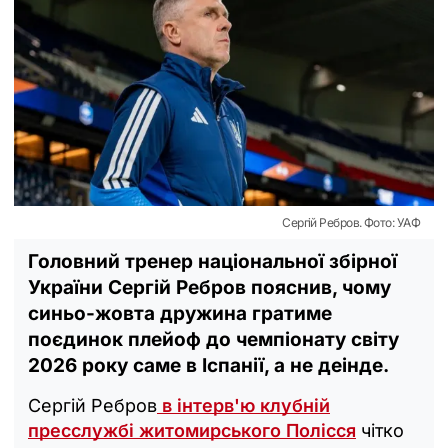
Сергій Ребров. Фото: УАФ
Головний тренер національної збірної
України Сергій Ребров пояснив, чому
синьо-жовта дружина гратиме
поєдинок плейоф до чемпіонату світу
2026 року саме в Іспанії, а не деінде.
Сергій Ребров
в інтерв'ю клубній
пресслужбі житомирського Полісся
чітко