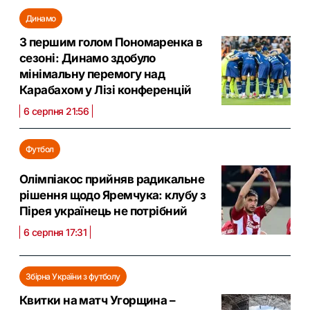
Динамо
З першим голом Пономаренка в
сезоні: Динамо здобуло
мінімальну перемогу над
Карабахом у Лізі конференцій
6 серпня 21:56
Футбол
Олімпіакос прийняв радикальне
рішення щодо Яремчука: клубу з
Пірея українець не потрібний
6 серпня 17:31
Збірна України з футболу
Квитки на матч Угорщина –