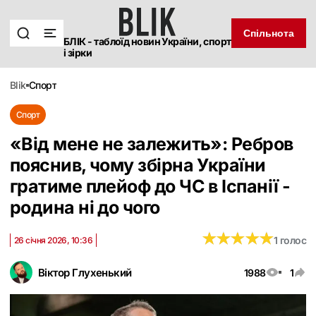
Спільнота
БЛІК - таблоїд новин України, спорт
і зірки
blik
спорт
Спорт
«Від мене не залежить»: Ребров
пояснив, чому збірна України
гратиме плейоф до ЧС в Іспанії -
родина ні до чого
★
★
★
★
★
★
★
★
★
★
1 голос
26 січня 2026, 10:36
Віктор Глухенький
1988
1