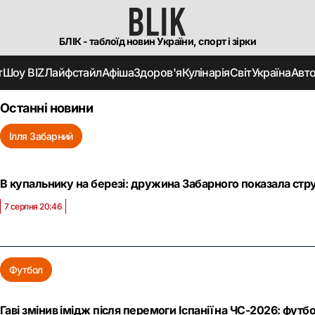
БЛІК - таблоїд новин України, спорт і зірки
т
Шоу BIZ
Лайфстайл
Афіша
Здоров'я
Кулінарія
Світ
Україна
Авт
Останні новини
Ілля Забарний
В купальнику на березі: дружина Забарного показала стру
7 серпня 20:46
Футбол
Гаві змінив імідж після перемоги Іспанії на ЧС-2026: фут