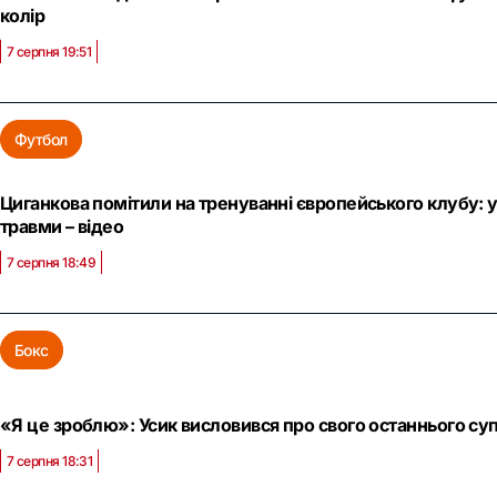
колір
7 серпня 19:51
Футбол
Циганкова помітили на тренуванні європейського клубу: у
травми – відео
7 серпня 18:49
Бокс
«Я це зроблю»: Усик висловився про свого останнього суп
7 серпня 18:31