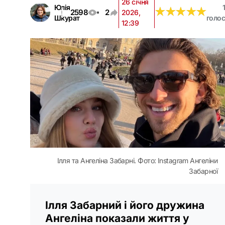
26 січня
Юлія
1
★
★
★
★
★
★
★
★
★
★
2598
2
2026,
Шкурат
голос
12:39
Ілля та Ангеліна Забарні. Фото: Instagram Ангеліни
Забарної
Ілля Забарний і його дружина
Ангеліна показали життя у