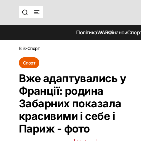
Політика
WAR
Фінанси
Спор
blik
спорт
Спорт
Вже адаптувались у
Франції: родина
Забарних показала
красивими і себе і
Париж - фото