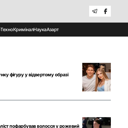
о
Техно
Кримінал
Наука
Азарт
нку фігуру у відвертому образі
боліст пофарбував волосся у рожевий