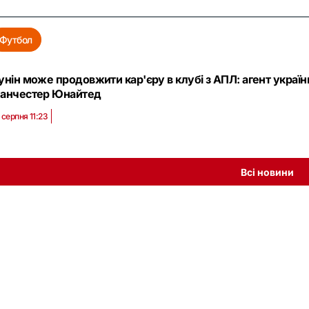
Футбол
унін може продовжити кар'єру в клубі з АПЛ: агент україн
анчестер Юнайтед
 серпня 11:23
Всі новини