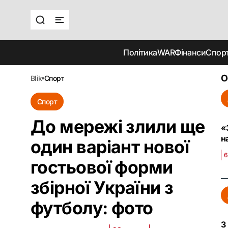
Політика
WAR
Фінанси
Спор
О
blik
спорт
Спорт
До мережі злили ще
«
н
один варіант нової
6
гостьової форми
збірної України з
футболу: фото
З