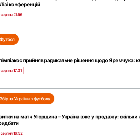
 Лізі конференцій
 серпня 21:56
Футбол
лімпіакос прийняв радикальне рішення щодо Яремчука: кл
 серпня 17:31
Збірна України з футболу
витки на матч Угорщина – Україна вже у продажу: скільки
ридбати
 серпня 16:52