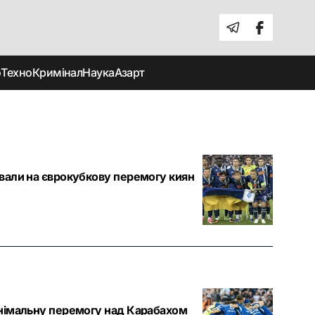
о
Техно
Кримінал
Наука
Азарт
вали на єврокубкову перемогу киян
інімальну перемогу над Карабахом