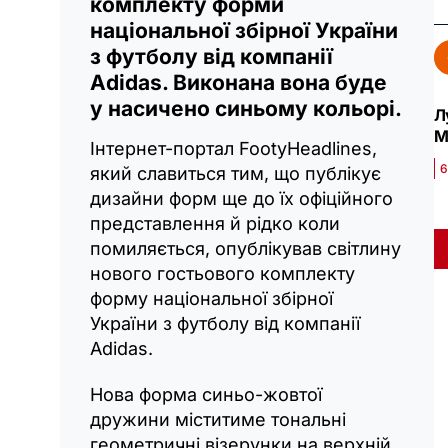
комплекту форми
національної збірної України
з футболу від компанії
Adidas. Виконана вона буде
у насичено синьому кольорі.
Л
М
Інтернет-портал FootyHeadlines,
6
який славиться тим, що публікує
дизайни форм ще до їх офіційного
представлення й рідко коли
помиляється, опублікував світлину
нового гостьового комплекту
форму національної збірної
України з футболу від компанії
Adidas.
Нова форма синьо-жовтої
дружини міститиме тональні
геометричні візерунки на верхній