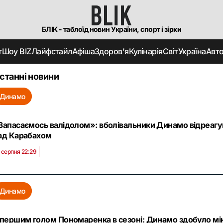
БЛІК - таблоїд новин України, спорт і зірки
т
Шоу BIZ
Лайфстайл
Афіша
Здоров'я
Кулінарія
Світ
Україна
Авт
станні новини
Динамо
Запасаємось валідолом»: вболівальники Динамо відреагу
ад Карабахом
 серпня 22:29
Динамо
 першим голом Пономаренка в сезоні: Динамо здобуло м