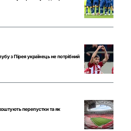
убу з Пірея українець не потрібний
 коштують перепустки та як