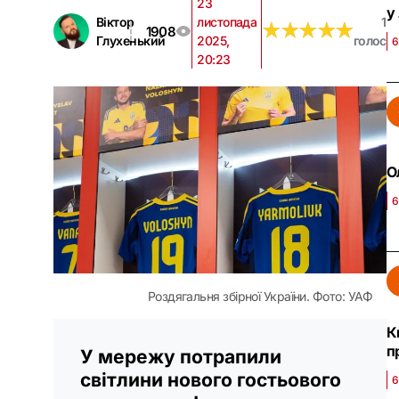
23
у
Віктор
листопада
1
★
★
★
★
★
★
★
★
★
★
1908
Глухенький
2025,
голос
6
20:23
О
6
Роздягальня збірної України. Фото: УАФ
К
п
У мережу потрапили
світлини нового гостьового
6