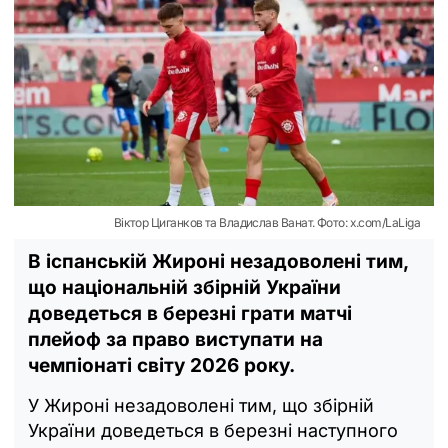
Віктор Циганков та Владислав Ванат. Фото: x.com/LaLiga
В іспанській Жироні незадоволені тим,
що національній збірній України
доведеться в березні грати матчі
плейоф за право виступати на
чемпіонаті світу 2026 року.
У Жироні незадоволені тим, що збірній
України доведеться в березні наступного