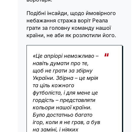
Подібні інсайди, щодо ймовірного
небажання стража воріт Реала
грати за головну команду нашої
країни, не аби як розлютили його.
«Це апріорі неможливо –
навіть думати про те,
щоб не грати за збірну
України. Збірна – це мрія
та ціль кожного
футболіста, і для мене це
гордість – представляти
кольори нашої країни.
Було достатньо багато
ігор, коли я не грав, а був
на заміні, і ніяких