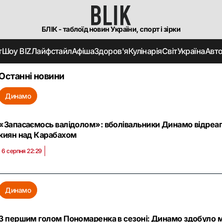
БЛІК - таблоїд новин України, спорт і зірки
т
Шоу BIZ
Лайфстайл
Афіша
Здоров'я
Кулінарія
Світ
Україна
Авт
Останні новини
Динамо
«Запасаємось валідолом»: вболівальники Динамо відреа
киян над Карабахом
6 серпня 22:29
Динамо
З першим голом Пономаренка в сезоні: Динамо здобуло 