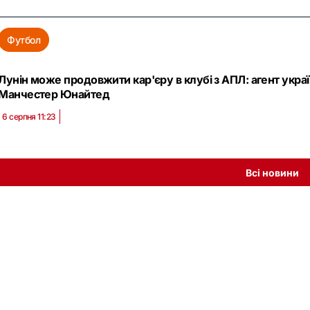
Футбол
Лунін може продовжити кар'єру в клубі з АПЛ: агент укра
Манчестер Юнайтед
6 серпня 11:23
Всі новини