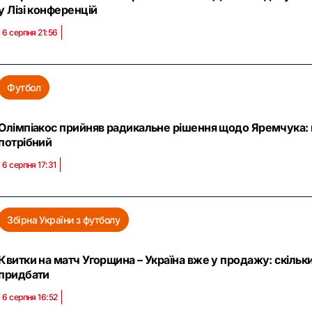
у Лізі конференцій
6 серпня 21:56
Футбол
Олімпіакос прийняв радикальне рішення щодо Яремчука: к
потрібний
6 серпня 17:31
Збірна України з футболу
Квитки на матч Угорщина – Україна вже у продажу: скільк
придбати
6 серпня 16:52