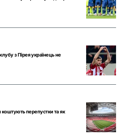
лубу з Пірея українець не
и коштують перепустки та як