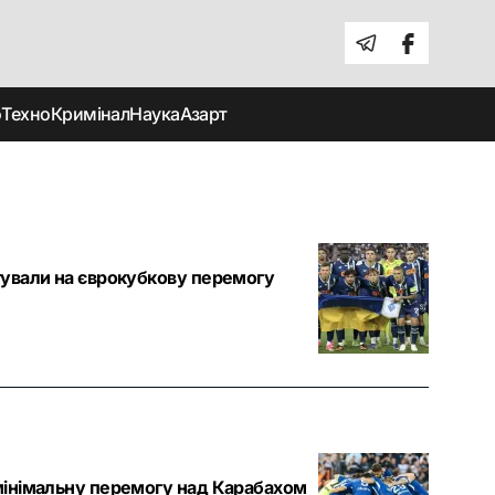
о
Техно
Кримінал
Наука
Азарт
гували на єврокубкову перемогу
мінімальну перемогу над Карабахом