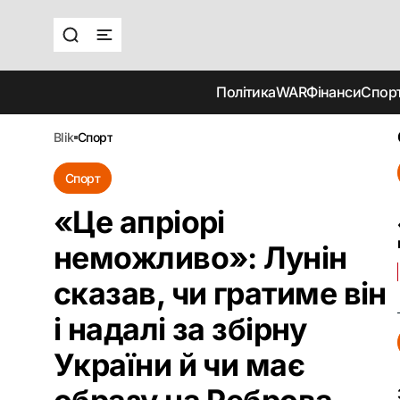
Політика
WAR
Фінанси
Спор
blik
спорт
Спорт
«Це апріорі
неможливо»: Лунін
сказав, чи гратиме він
і надалі за збірну
України й чи має