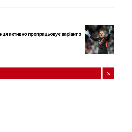
їнця активно пропрацьовує варіант з