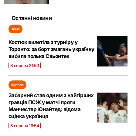
Останні новини
Теніс
Костюк вилетіла з турніру у
Торонто: за борт змагань українку
вибила полька Свьонтек
8 серпня 21:50
Футбол
Забарний став одним з найгірших
гравців ПСЖ у матчі проти
Манчестер Юнайтед: відома
оцінка українця
8 серпня 19:54