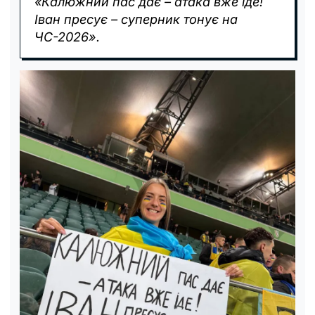
«Калюжний пас дає – атака вже іде!
Іван пресує – суперник тонує на
ЧС-2026».