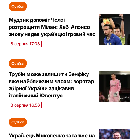
Футбол
Мудрик допоміг Челсі
розтрощити Мілан: Хабі Алонсо
знову надав українцю ігровий час
8 серпня 17:08
Футбол
Трубін може залишити Бенфіку
вже найближчим часом: воротар
збірної України зацікавив
італійський Ювентус
8 серпня 16:56
Футбол
Українець Миколенко запалює на