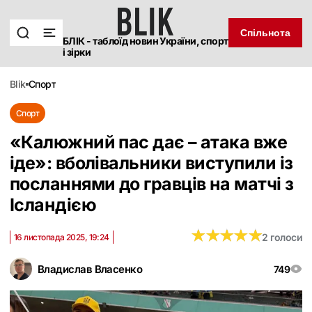
Спільнота
БЛІК - таблоїд новин України, спорт
і зірки
blik
спорт
Спорт
«Калюжний пас дає – атака вже
іде»: вболівальники виступили із
посланнями до гравців на матчі з
Ісландією
★
★
★
★
★
★
★
★
★
★
2 голоси
16 листопада 2025, 19:24
Владислав Власенко
749