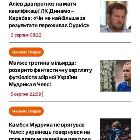
Алієв дав прогноз на матч
кваліфікації ЛК Динамо –
Карабах: «Чи не найбільше за
результати переживає Суркіс»
6 серпня 08:22
Михайло Мудрик
Майже третина мільярда:
розкрито фантастичну зарплату
футболіста збірної України
Мудрика в Челсі
5 серпня 22:09
Михайло Мудрик
Камбек Мудрика не врятував
Челсі: українець повернувся на
поле вперше за майже два роки