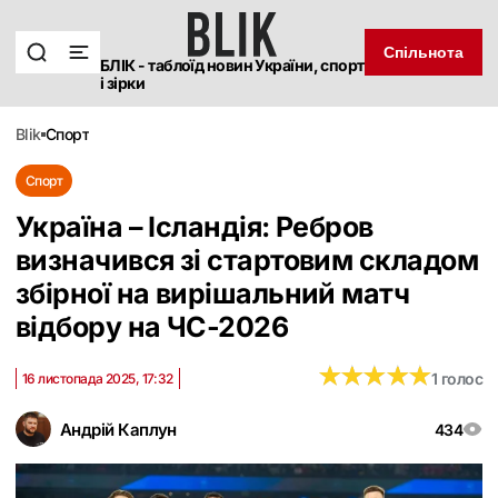
Спільнота
БЛІК - таблоїд новин України, спорт
і зірки
blik
спорт
Спорт
Україна – Ісландія: Ребров
визначився зі стартовим складом
збірної на вирішальний матч
відбору на ЧС-2026
★
★
★
★
★
★
★
★
★
★
1 голос
16 листопада 2025, 17:32
Андрій Каплун
434