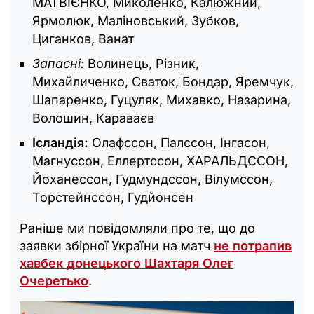
МАТВІЄНКО, Миколенко, Калюжний,
Ярмолюк, Маліновський, Зубков,
Циганков, Ванат
Запасні:
Волинець, Різник,
Михайличенко, Сваток, Бондар, Яремчук,
Шапаренко, Гуцуляк, Михавко, Назарина,
Волошин, Караваєв
Ісландія:
Олафссон, Палссон, Інгасон,
Магнуссон, Еллертссон, ХАРАЛЬДССОН,
Йоханессон, Гудмундссон, Вілумссон,
Торстейнссон, Гудйонсен
Раніше ми повідомляли про те, що до
заявки збірної України на матч
не потрапив
хавбек донецького Шахтаря Олег
Очеретько
.