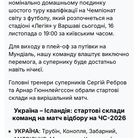
номінально домашньому поєдинку
шостого туру кваліфікації на Чемпіонат
світу з футболу, який розпочнеться на
стадіоні «Легія» у Варшаві сьогодні, 16
листопада о 19:00 за київським часом.
Для виходу в плей-оф за путівки на
Мундіаль, нашу команду влаштує виключно
перемога, а супернику буде достатньо
навіть нічиєї.
Головні тренери суперників Сергій Ребров
та Арнар Гюннлейгссон обрали стартові
склади на вирішальний матч.
Україна – Ісландія: стартові склади
команд на матч відбору на ЧС-2026
УКРАЇНА
: Трубін, Конопля, Забарний,