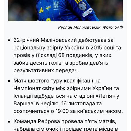
Руслан Маліновський. Фото: УАФ
32-річний Маліновський дебютував за
національну збірну України в 2015 році та
провів у її складі 68 поєдинків, у яких
забив десять голів та зробив дев’ять
результативних передач.
Матч шостого туру кваліфікації на
Чемпіонат світу між збірними України та
Ісландії відбудеться на стадіоні «Легія» у
Варшаві в неділю, 16 листопада та
розпочнеться о 19:00 за київським часом.
Команда Реброва провела п’ять матчів,
набрала сім очок і посідає третє місце в