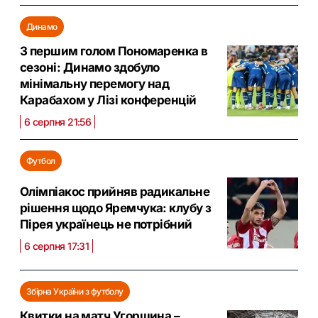
Динамо
З першим голом Пономаренка в
сезоні: Динамо здобуло
мінімальну перемогу над
Карабахом у Лізі конференцій
6 серпня 21:56
Футбол
Олімпіакос прийняв радикальне
рішення щодо Яремчука: клубу з
Пірея українець не потрібний
6 серпня 17:31
Збірна України з футболу
Квитки на матч Угорщина –