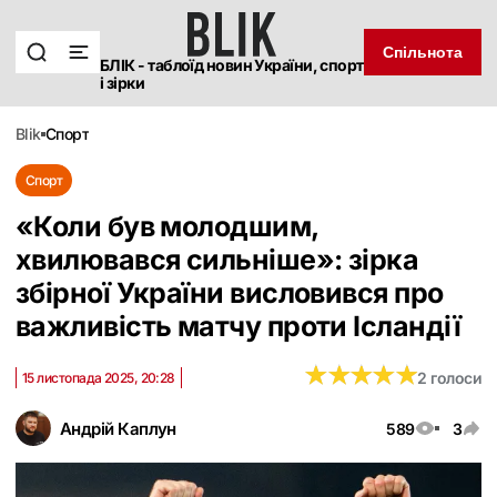
Спільнота
БЛІК - таблоїд новин України, спорт
і зірки
blik
спорт
Спорт
«Коли був молодшим,
хвилювався сильніше»: зірка
збірної України висловився про
важливість матчу проти Ісландії
★
★
★
★
★
★
★
★
★
★
2 голоси
15 листопада 2025, 20:28
Андрій Каплун
589
3