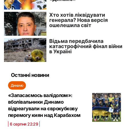
Останні новини
Динамо
«Запасаємось валідолом»:
вболівальники Динамо
відреагували на єврокубкову
перемогу киян над Карабахом
6 серпня 22:29