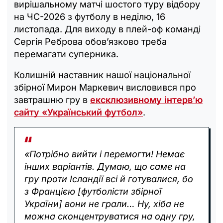
вирішальному матчі шостого туру відбору
на ЧС-2026 з футболу в неділю, 16
листопада. Для виходу в плей-оф команді
Сергія Реброва обов’язково треба
перемагати суперника.
Колишній наставник нашої національної
збірної Мирон Маркевич висловився про
завтрашню гру в
ексклюзивному інтерв’ю
сайту «Український футбол»
.
«Потрібно вийти і перемогти! Немає
інших варіантів. Думаю, що саме на
гру проти Ісландії всі й готувалися, бо
з Францією [футболісти збірної
України] вони не грали… Ну, хіба не
можна сконцентруватися на одну гру,