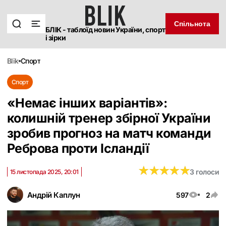
Спільнота
БЛІК - таблоїд новин України, спорт
і зірки
blik
спорт
Спорт
«Немає інших варіантів»:
колишній тренер збірної України
зробив прогноз на матч команди
Реброва проти Ісландії
★
★
★
★
★
★
★
★
★
★
3 голоси
15 листопада 2025, 20:01
Андрій Каплун
597
2