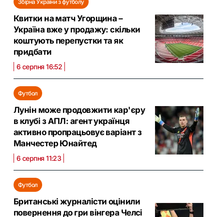
Збірна України з футболу
Квитки на матч Угорщина –
Україна вже у продажу: скільки
коштують перепустки та як
придбати
6 серпня 16:52
Футбол
Лунін може продовжити кар'єру
в клубі з АПЛ: агент українця
активно пропрацьовує варіант з
Манчестер Юнайтед
6 серпня 11:23
Футбол
Британські журналісти оцінили
повернення до гри вінгера Челсі