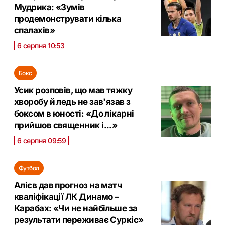
Мудрика: «Зумів
продемонструвати кілька
спалахів»
6 серпня 10:53
Бокс
Усик розповів, що мав тяжку
хворобу й ледь не зав'язав з
боксом в юності: «До лікарні
прийшов священник і...»
6 серпня 09:59
Футбол
Алієв дав прогноз на матч
кваліфікації ЛК Динамо –
Карабах: «Чи не найбільше за
результати переживає Суркіс»