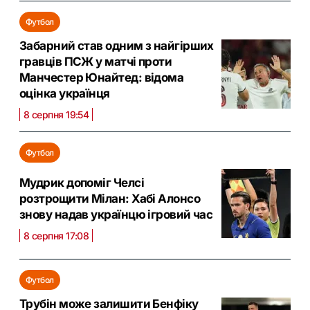
Футбол
Забарний став одним з найгірших
гравців ПСЖ у матчі проти
Манчестер Юнайтед: відома
оцінка українця
8 серпня 19:54
Футбол
Мудрик допоміг Челсі
розтрощити Мілан: Хабі Алонсо
знову надав українцю ігровий час
8 серпня 17:08
Футбол
Трубін може залишити Бенфіку