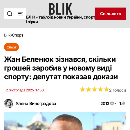
Спільнота
БЛІК - таблоїд новин України, спорт
і зірки
blik
спорт
Спорт
Жан Беленюк зізнався, скільки
грошей заробив у новому виді
спорту: депутат показав докази
★
★
★
★
★
★
★
★
★
★
2 голоси
2 листопада 2025, 17:50
Уляна Виноградова
2013
1