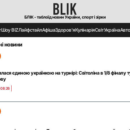
БЛІК - таблоїд новин України, спорт і зірки
т
Шоу BIZ
Лайфстайл
Афіша
Здоров'я
Кулінарія
Світ
Україна
Авт
ні новини
ася єдиною українкою на турнірі: Світоліна в 1/8 фіналу 
ову
 08:26