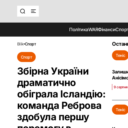
Політика
WAR
Фінанси
Спор
Остан
blik
спорт
Теніс
Спорт
Збірна України
Залишил
Анісім
драматично
9 серпня
обіграла Ісландію:
команда Реброва
Теніс
здобула першу