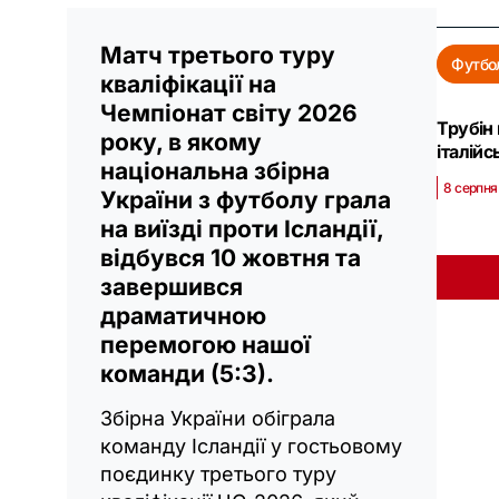
Матч третього туру
Футбо
кваліфікації на
Чемпіонат світу 2026
Трубін
року, в якому
італій
національна збірна
8 серпня
України з футболу грала
на виїзді проти Ісландії,
відбувся 10 жовтня та
завершився
драматичною
перемогою нашої
команди (5:3).
Збірна України обіграла
команду Ісландії у гостьовому
поєдинку третього туру