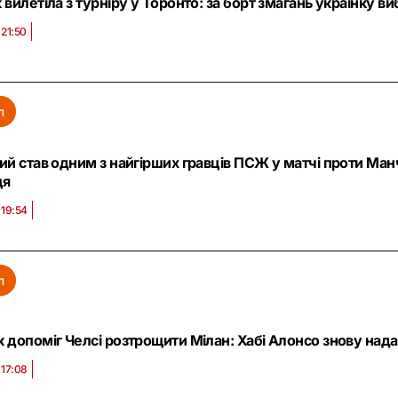
вилетіла з турніру у Торонто: за борт змагань українку в
 21:50
л
ий став одним з найгірших гравців ПСЖ у матчі проти Ман
ця
 19:54
л
 допоміг Челсі розтрощити Мілан: Хабі Алонсо знову нада
 17:08