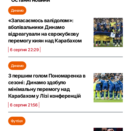
Динамо
«Запасаємось валідолом»:
вболівальники Динамо
відреагували на єврокубкову
перемогу киян над Карабахом
6 серпня 22:29
Динамо
З першим голом Пономаренка в
сезоні: Динамо здобуло
мінімальну перемогу над
Карабахом у Лізі конференцій
6 серпня 21:56
Футбол