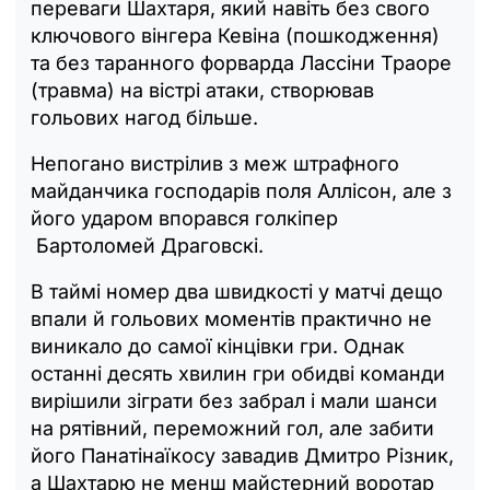
переваги Шахтаря, який навіть без свого
ключового вінгера Кевіна (пошкодження)
та без таранного форварда Лассіни Траоре
(травма) на вістрі атаки, створював
гольових нагод більше.
Непогано вистрілив з меж штрафного
майданчика господарів поля Аллісон, але з
його ударом впорався голкіпер
Бартоломей Драговскі.
В таймі номер два швидкості у матчі дещо
впали й гольових моментів практично не
виникало до самої кінцівки гри. Однак
останні десять хвилин гри обидві команди
вирішили зіграти без забрал і мали шанси
на рятівний, переможний гол, але забити
його Панатінаїкосу завадив Дмитро Різник,
а Шахтарю не менш майстерний воротар