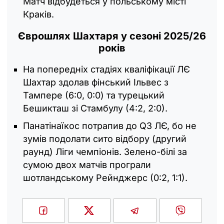
Матч відбудеться у польському місті
Краків.
Єврошлях Шахтаря у сезоні 2025/26
років
На попередніх стадіях кваліфікації ЛЄ
Шахтар здолав фінський Ільвес з
Тампере (6:0, 0:0) та турецький
Бешикташ зі Стамбулу (4:2, 2:0).
Панатінаїкос потрапив до Q3 ЛЄ, бо не
зумів подолати сито відбору (другий
раунд) Ліги чемпіонів. Зелено-білі за
сумою двох матчів програли
шотландському Рейнджерс (0:2, 1:1).