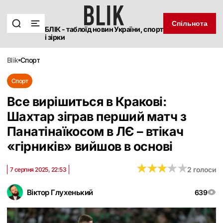
Спільнота
БЛІК - таблоїд новин України, спорт
і зірки
blik
спорт
Спорт
Все вирішиться в Кракові:
Шахтар зіграв перший матч з
Панатінаїкосом в ЛЄ – втікач
«гірників» вийшов в основі
★
★
★
★
★
★
★
★
★
★
2 голоси
7 серпня 2025, 22:53
Віктор Глухенький
639