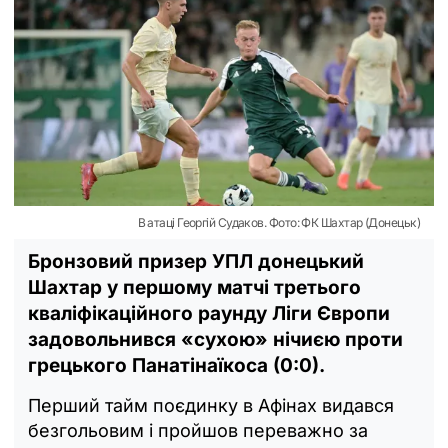
В атаці Георгій Судаков. Фото: ФК Шахтар (Донецьк)
Бронзовий призер УПЛ донецький
Шахтар у першому матчі третього
кваліфікаційного раунду Ліги Європи
задовольнився «сухою» нічиєю проти
грецького Панатінаїкоса (0:0).
Перший тайм поєдинку в Афінах видався
безгольовим і пройшов переважно за