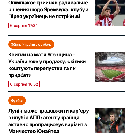
Олімпіакос прийняв радикальне
рішення щодо Яремчука: клубу з
Пірея українець не потрібний
6 серпня 17:31
Збірна України з футболу
Квитки на матч Угорщина –
Україна вже у продажу: скільки
коштують перепустки та як
придбати
6 серпня 16:52
Футбол
Лунін може продовжити кар'єру
в клубі з АПЛ: агент українця
активно пропрацьовує варіант з
Манчестер Юнайтед