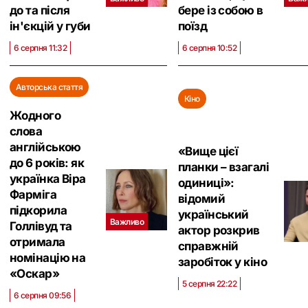
до та після
бере із собою в
ін'єкцій у губи
поїзд
6 серпня 11:32
6 серпня 10:52
Авторська стаття
Кіно
Жодного
слова
англійською
«Вище цієї
до 6 років: як
планки – взагалі
українка Віра
одиниці»:
Фарміга
відомий
підкорила
український
Важливо
Голлівуд та
актор розкрив
отримала
справжній
номінацію на
заробіток у кіно
«Оскар»
5 серпня 22:22
6 серпня 09:56