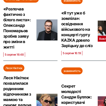
знаменитість
«Розпочав
«Я тут уже б
фактично з
зомліла»:
білого листа»:
освідчення
Олександр
військового на
Пономарьов
концерті гурту
зробив заяву
Важл
KAZKA довело
про зміни в
Заріцьку до сліз
житті
5 серпня 16:19
5 серпня 16:48
Леся Нікітюк
знаменитість
Леся Нікітюк
похвалилася
Секрет
родинним
молодості
відпочинком з
Сандри Буллок:
мамою та
користувачі
сином: ведуча