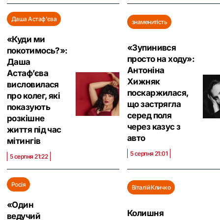
Даша Астаф'єва
знаменитість
«Куди ми
«Зупинився
покотимось?»:
просто на ходу»:
Даша
Антоніна
Астаф’єва
Хижняк
висловилася
поскаржилася,
про колег, які
що застрягла
показують
серед поля
розкішне
через казус з
життя під час
авто
мітингів
5 серпня 21:01
5 серпня 21:22
Росія
Віталій Кличко
«Один
Колишня
ведучий