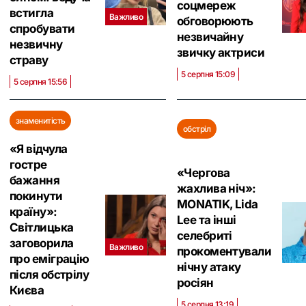
соцмереж
встигла
Важливо
обговорюють
спробувати
незвичайну
незвичну
звичку актриси
страву
5 серпня 15:09
5 серпня 15:56
знаменитість
обстріл
«Я відчула
гостре
«Чергова
бажання
жахлива ніч»:
покинути
MONATIK, Lida
країну»:
Lee та інші
Світлицька
селебриті
заговорила
Важливо
прокоментували
про еміграцію
нічну атаку
після обстрілу
росіян
Києва
5 серпня 13:19