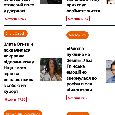
сталевий прес
приховує
у дзеркалі
особисте життя
5 серпня 18:43
5 серпня 17:54
Злата Огнєвіч
МастерШеф
Злата Огнєвіч
«Ракова
похвалилася
пухлина на
яскравим
Землі»: Ліза
відпочинком у
Глінська
Ніцці: кого
емоційно
зіркова
звернулася до
співачка взяла
росіян після
з собою на
нічної атаки
курорт
5 серпня 16:56
5 серпня 17:50
Олександр Пономарьов