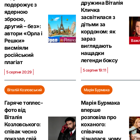
дружина Віталія
подорожує з
Кличка
ядерною
засвітилася з
зброєю,
дітьми за
другий – без»:
кордоном: як
автори «Орла і
зараз
Решки»
Важл
виглядають
висміяли
нащадки
російський
легенди боксу
плагіат
5 серпня 19:11
5 серпня 20:29
Віталій Козловський
Марія Бурмака
Гаряче топлес-
Марія Бурмака
фото від
вперше
Віталія
розповіла про
Козловського:
коханого:
співак чесно
співачка
показав свій
зізналася, чому