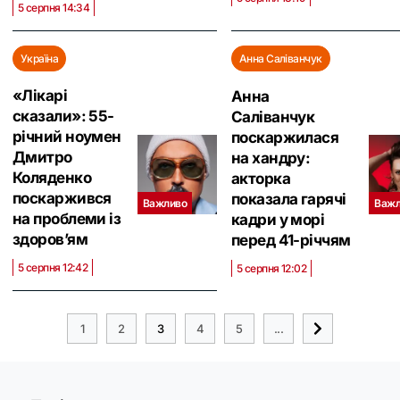
5 серпня 14:34
Україна
Анна Саліванчук
«Лікарі
Анна
сказали»: 55-
Саліванчук
річний ноумен
поскаржилася
Дмитро
на хандру:
Коляденко
акторка
поскаржився
показала гарячі
Важливо
Важл
на проблеми із
кадри у морі
здоров’ям
перед 41-річчям
5 серпня 12:42
5 серпня 12:02
1
2
3
4
5
...