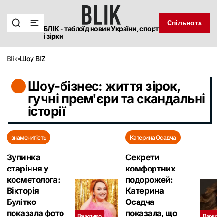
Спільнота
БЛІК - таблоїд новин України, спорт
і зірки
blik
Шоу BIZ
Шоу-бізнес: життя зірок,
гучні прем'єри та скандальні
історії
знаменитість
Катерина Осадча
Зупинка
Секрети
старіння у
комфортних
косметолога:
подорожей:
Вікторія
Катерина
Булітко
Осадча
показала фото
показала, що
Важливо
Важл