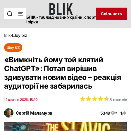
Спільнота
БЛІК - таблоїд новин України, спорт
і зірки
blik
шоу biz
Шоу BIZ
«Вимкніть йому той клятий
ChatGPT»: Потап вирішив
здивувати новим відео – реакція
аудиторії не забарилась
★
★
★
★
★
★
★
★
★
★
5 голосів
1 серпня 2025, 18:10
Сергій Маламура
5349
1