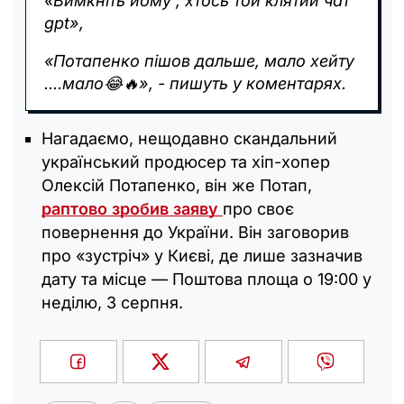
«Вимкніть йому , хтось той клятий чат
gpt»,
«Потапенко пішов дальше, мало хейту
....мало😂🔥», - пишуть у коментарях.
Нагадаємо, нещодавно скандальний
український продюсер та хіп-хопер
Олексій Потапенко, він же Потап,
раптово зробив заяву
про своє
повернення до України. Він заговорив
про «зустріч» у Києві, де лише зазначив
дату та місце — Поштова площа о 19:00 у
неділю, 3 серпня.