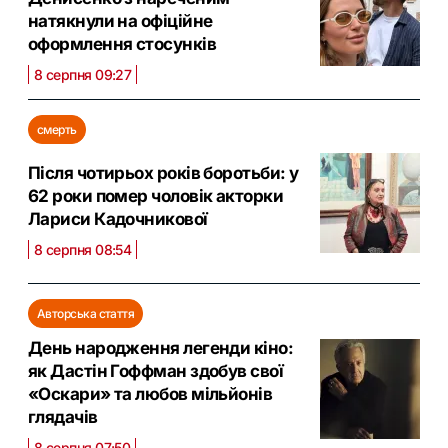
натякнули на офіційне
оформлення стосунків
8 серпня 09:27
смерть
Після чотирьох років боротьби: у
62 роки помер чоловік акторки
Лариси Кадочникової
8 серпня 08:54
Авторська стаття
День народження легенди кіно:
як Дастін Гоффман здобув свої
«Оскари» та любов мільйонів
глядачів
8 серпня 07:50