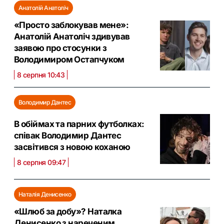
Анатолій Анатоліч
«Просто заблокував мене»:
Анатолій Анатоліч здивував
заявою про стосунки з
Володимиром Остапчуком
8 серпня 10:43
Володимир Дантес
В обіймах та парних футболках:
співак Володимир Дантес
засвітився з новою коханою
8 серпня 09:47
Наталія Денисенко
«Шлюб за добу»? Наталка
Денисенко з нареченим