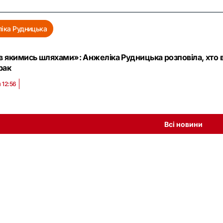
іка Рудницька
 якимись шляхами»: Анжеліка Рудницька розповіла, хто 
рак
 12:56
Всі новини