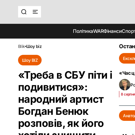
Політика
WAR
Фінанси
Спор
Остан
blik
шоу biz
Екскл
Шоу BIZ
«Треба в СБУ піти і
«Час ц
подивитися»:
Р
8 серпня
народний артист
Богдан Бенюк
Анато
розповів, як його