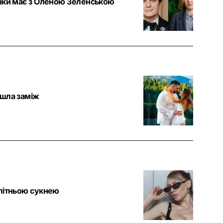
унки має з Оленою Зеленською
йшла заміж
 літньою сукнею