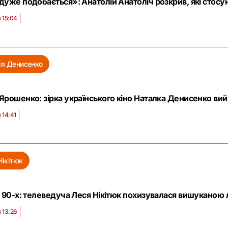
дуже подобається»: Анатолій Анатоліч розкрив, які стос
 15:04
ія Денисенко
Ярошенко: зірка українського кіно Наталка Денисенко ви
 14:41
Нікітюк
і 90-х: телеведуча Леся Нікітюк похизувалася вишуканою
 13:26