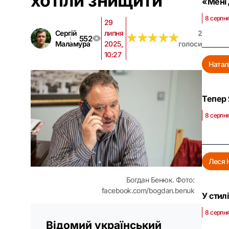
хотіли знищити
«Мені 
8 серпня
29
Сергій
липня
2
★
★
★
★
★
★
★
★
★
★
552
Маламура
2025,
голоси
10:27
Натал
Тепер 
8 серпня
Леся 
Богдан Бенюк. Фото:
facebook.com/bogdan.benuk
У стил
8 серпня
Відомий український