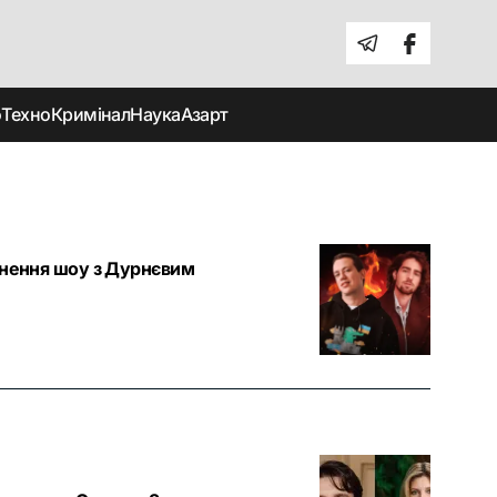
о
Техно
Кримінал
Наука
Азарт
ернення шоу з Дурнєвим