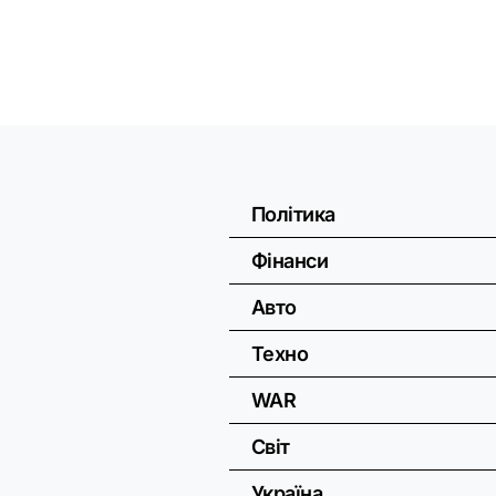
Політика
Фінанси
Авто
Техно
WAR
Світ
Україна