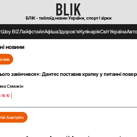
БЛІК - таблоїд новин України, спорт і зірки
т
Шоу BIZ
Лайфстайл
Афіша
Здоров'я
Кулінарія
Світ
Україна
Авт
ні новини
юзив
ього закінчився»: Дантес поставив крапку у питанні пов
ома Семикін
 16:10
лій Анатоліч