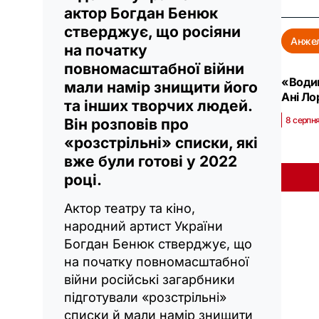
актор Богдан Бенюк
стверджує, що росіяни
Анжел
на початку
повномасштабної війни
«Водив
мали намір знищити його
Ані Ло
та інших творчих людей.
8 серпня
Він розповів про
«розстрільні» списки, які
вже були готові у 2022
році.
Актор театру та кіно,
народний артист України
Богдан Бенюк стверджує, що
на початку повномасштабної
війни російські загарбники
підготували «розстрільні»
списки й мали намір знищити