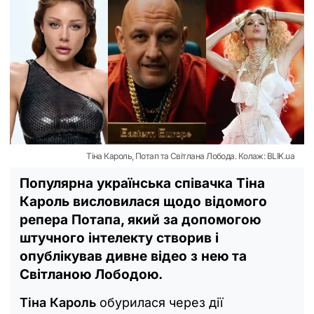
Тіна Кароль, Потап та Світлана Лобода. Колаж: BLIK.ua
Популярна українська співачка Тіна
Кароль висловилася щодо відомого
репера Потапа, який за допомогою
штучного інтелекту створив і
опублікував дивне відео з нею та
Світланою Лободою.
Тіна Кароль
обурилася через дії