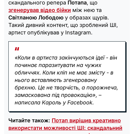
скандального репера
Потапа
, що
згенерував відео бійки
між нею та
Світланою Лободою
у образах щурів.
Такий дивний контент, що зроблений ШІ,
артист опублікував у Instagram.
«Коли в артиста закінчуються ідеї - він
починає паразитувати на чужих
обличчях. Коли кліп не має змісту - в
нього вставляють згенеровану
брехню. Це не творчість, а порожнеча,
замаскована під провокацію», –
написала Кароль у Facebook.
Читайте також:
Потап вирішив креативно
використати можливості ШІ: скандальний