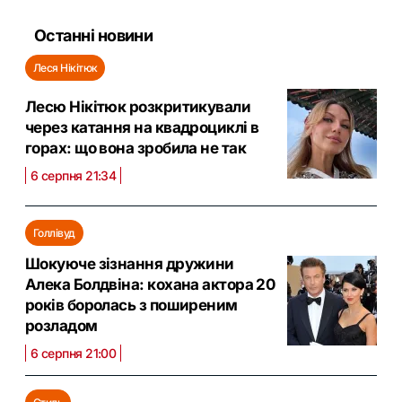
Останні новини
Леся Нікітюк
Лесю Нікітюк розкритикували
через катання на квадроциклі в
горах: що вона зробила не так
6 серпня 21:34
Голлівуд
Шокуюче зізнання дружини
Алека Болдвіна: кохана актора 20
років боролась з поширеним
розладом
6 серпня 21:00