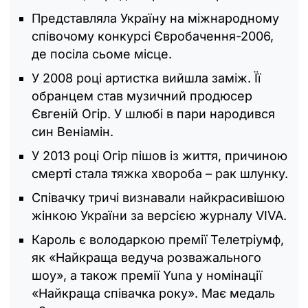
Представляла Україну на міжнародному
співочому конкурсі Євробачення-2006,
де посіла сьоме місце.
У 2008 році артистка вийшла заміж. Її
обранцем став музичний продюсер
Євгеній Огір. У шлюбі в пари народився
син Веніамін.
У 2013 році Огір пішов із життя, причиною
смерті стала тяжка хвороба – рак шлунку.
Співачку тричі визнавали найкрасивішою
жінкою України за версією журналу VIVA.
Кароль є володаркою премії Телетріумф,
як «Найкраща ведуча розважального
шоу», а також премії Yuna у номінації
«Найкраща співачка року». Має медаль