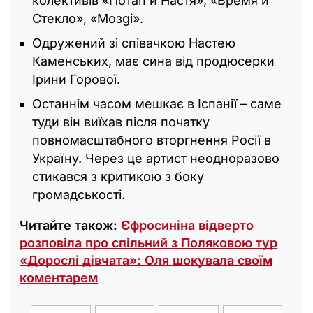
колективів «Потап и Настя», «Время и
Стекло», «Moзgi».
Одружений зі співачкою Настею
Каменських, має сина від продюсерки
Ірини Горової.
Останнім часом мешкає в Іспанії – саме
туди він виїхав після початку
повномасштабного вторгнення Росії в
Україну. Через це артист неодноразово
стикався з критикою з боку
громадськості.
Читайте також:
Єфросиніна відверто
розповіла про спільний з Поляковою тур
«Дорослі дівчата»: Оля шокувала своїм
коментарем