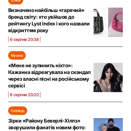
Стиль
Визначено найбільш «гарячий»
бренд світу: хто увійшов до
рейтингу Lyst Index і кого назвали
відкриттям року
6 серпня 20:38
Музика
«Мене не зупинить ніхто»:
Кажанна відреагувала на скандал
через власні пісні на російському
сервісі
6 серпня 20:20
Голлівуд
Зірки «Району Беверлі-Хіллз»
зворушили фанатів новим фото: