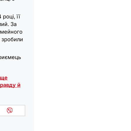
році, її
ий. За
імейного
о зробили
приємець
ище
правду й