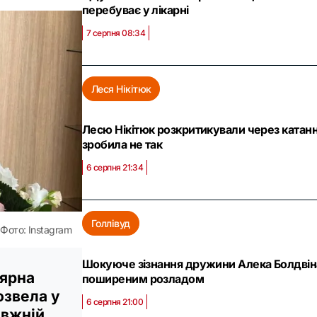
перебуває у лікарні
7 серпня 08:34
Леся Нікітюк
Лесю Нікітюк розкритикували через катання
зробила не так
6 серпня 21:34
Голлівуд
Фото: Instagram
Шокуюче зізнання дружини Алека Болдвіна:
лярна
поширеним розладом
озвела у
6 серпня 21:00
авжній