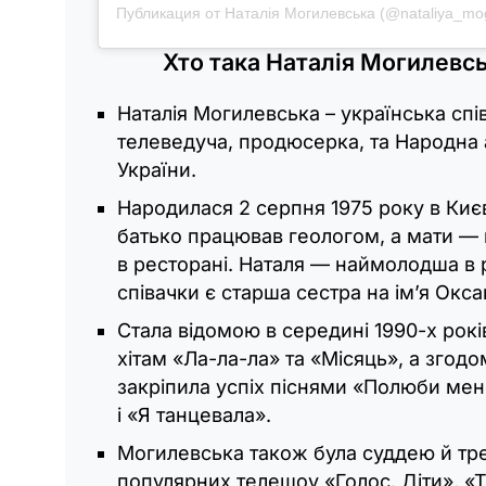
Публикация от Наталія Могилевська (@nataliya_mog
Хто така Наталія Могилевс
Наталія Могилевська – українська спі
телеведуча, продюсерка, та Народна 
України.
Народилася 2 серпня 1975 року в Києві
батько працював геологом, а мати —
в ресторані. Наталя — наймолодша в р
співачки є старша сестра на ім’я Окса
Стала відомою в середині 1990-х рокі
хітам «Ла-ла-ла» та «Місяць», а згодо
закріпила успіх піснями «Полюби ме
і «Я танцевала».
Могилевська також була суддею й т
популярних телешоу «Голос. Діти», «Т