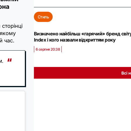
она
Стиль
 сторінці
 якому
Визначено найбільш «гарячий» бренд світу:
Index і кого назвали відкриттям року
й час.
6 серпня 20:38
м.
Всі 