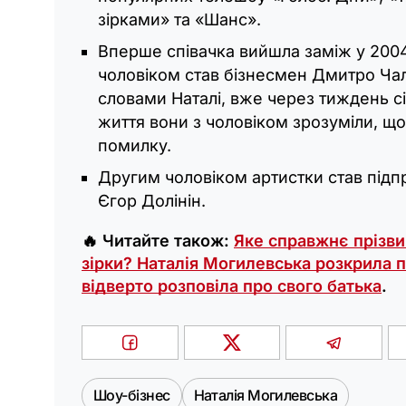
зірками» та «Шанс».
Вперше співачка вийшла заміж у 2004 
чоловіком став бізнесмен Дмитро Чал
словами Наталі, вже через тиждень с
життя вони з чоловіком зрозуміли, щ
помилку.
Другим чоловіком артистки став під
Єгор Долінін.
🔥 Читайте також:
Яке справжнє прізв
зірки? Наталія Могилевська розкрила 
відверто розповіла про свого батька
.
Шоу-бізнес
Наталія Могилевська