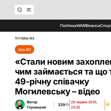
Політика
WAR
Фінанси
Спор
blik
шоу biz
Шоу BIZ
«Стали новим захопле
чим займається та що 
49-річну співачку
Могилевську – відео
Віктор
26 червня 2025,
★
★
339
Глухенький
20:35