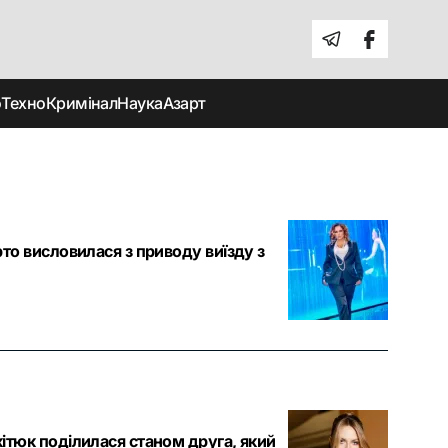
о
Техно
Кримінал
Наука
Азарт
рто висловилася з приводу виїзду з
кітюк поділилася станом друга, який