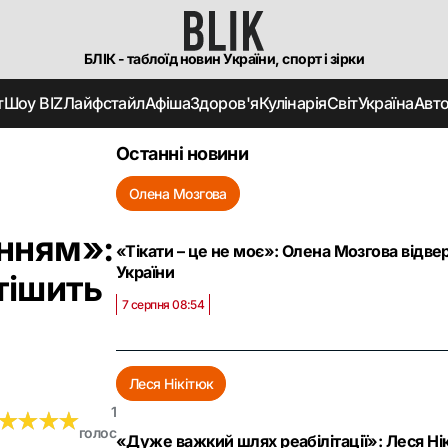
БЛІК - таблоїд новин України, спорт і зірки
т
Шоу BIZ
Лайфстайл
Афіша
Здоров'я
Кулінарія
Світ
Україна
Авт
Останні новини
Олена Мозгова
нням»:
«Тікати – це не моє»: Олена Мозгова відве
України
тішить
7 серпня 08:54
Леся Нікітюк
1
★
★
★
★
★
★
★
★
голос
«Дуже важкий шлях реабілітації»: Леся Ні