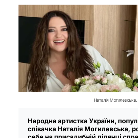
Наталія Могилевська. 
Народна артистка України, попу
співачка Наталія Могилевська, р
себе на присадибній ділянці спр