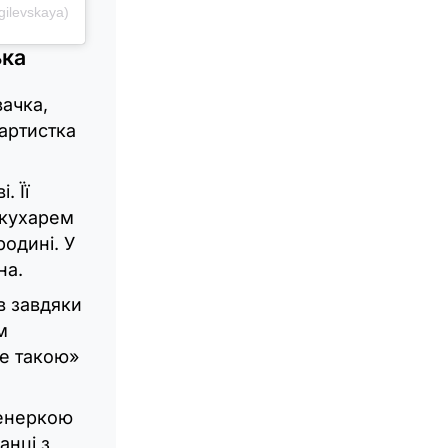
ilevskaya)
ька
вачка,
артистка
. Її
 кухарем
одині. У
на.
в завдяки
м
не такою»
ренеркою
анці з