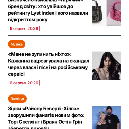
бренд світу: хто увійшов до
рейтингу Lyst Index і кого назвали
відкриттям року
6 серпня 20:38
Музика
«Мене не зупинить ніхто»:
Кажанна відреагувала на скандал
через власні пісні на російському
сервісі
6 серпня 20:20
Голлівуд
Зірки «Району Беверлі-Хіллз»
зворушили фанатів новим фото:
Торі Спеллінг і Браян Остін Грін
зберегли дружбу