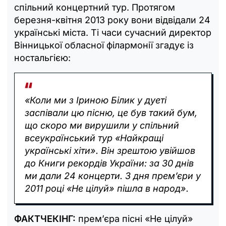
спільний концертний тур. Протягом
березня-квітня 2013 року вони відвідали 24
українські міста. Ті часи сучасний директор
Вінницької обласної філармонії згадує із
ностальгією:
«Коли ми з Іриною Білик у дуеті
заспівали цю пісню, це був такий бум,
що скоро ми вирушили у спільний
всеукраїнський тур «Найкращі
українські хіти». Він зрештою увійшов
до Книги рекордів України: за 30 днів
ми дали 24 концерти. З дня прем’єри у
2011 році «Не цілуй» пішла в народ».
ФАКТЧЕКІНГ:
прем’єра пісні «Не цілуй»