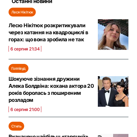
Останні новини
Леся Нікітюк
Лесю Нікітюк розкритикували
через катання на квадроциклі в
горах: що вона зробила не так
6 серпня 21:34
Голлівуд
Шокуюче зізнання дружини
Алека Болдвіна: кохана актора 20
років боролась з поширеним
розладом
6 серпня 21:00
Стиль
Визначено найбільш «гарячий»