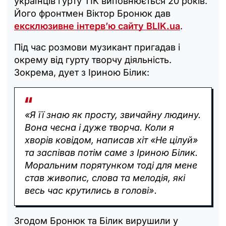
українців гурту ТІК виповнюється 20 років.
Його фронтмен Віктор Бронюк дав
ексклюзивне інтерв’ю сайту BLIK.ua
.
Під час розмови музикант пригадав і
окрему від гурту творчу діяльність.
Зокрема, дует з Іриною Білик:
«Я її знаю як просту, звичайну людину.
Вона чесна і дуже творча. Коли я
хворів ковідом, написав хіт «Не цілуй»
та заспівав потім саме з Іриною Білик.
Моральним порятунком тоді для мене
став живопис, слова та мелодія, які
весь час крутились в голові».
Згодом Бронюк та Білик вирушили у