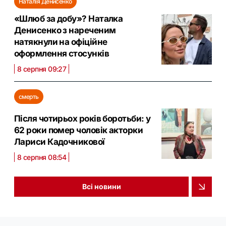
Наталія Денисенко
«Шлюб за добу»? Наталка
Денисенко з нареченим
натякнули на офіційне
оформлення стосунків
8 серпня 09:27
смерть
Після чотирьох років боротьби: у
62 роки помер чоловік акторки
Лариси Кадочникової
8 серпня 08:54
Всі новини