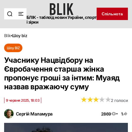
Спільнота
БЛІК - таблоїд новин України, спорт
і зірки
blik
шоу biz
Шоу BIZ
Учаснику Нацвідбору на
Євробачення старша жінка
пропонує гроші за інтим: Муаяд
назвав вражаючу суму
★
★
★
★
★
★
★
★
★
★
2 голоси
9 червня 2025, 18:03
Сергій Маламура
2869
1