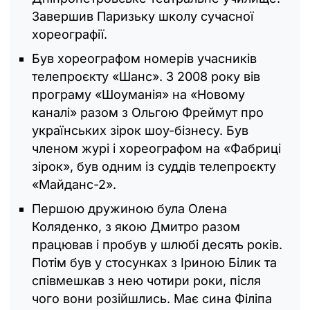
Завершив Паризьку школу сучасної
хореографії.
Був хореографом номерів учасників
телепроєкту «Шанс». З 2008 року вів
програму «Шоуманія» на «Новому
каналі» разом з Ольгою Фреймут про
українських зірок шоу-бізнесу. Був
членом журі і хореографом на «Фабриці
зірок‎», був одним із суддів телепроєкту
«Майданс-2‎».
Першою дружиною була Олена
Коляденко, з якою Дмитро разом
працював і пробув у шлюбі десять років.
Потім був у стосунках з Іриною Білик та
співмешкав з нею чотири роки, після
чого вони розійшлись. Має сина Філіпа