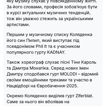
яку музику слухає у повсякденному житті.
За його словами, професія зобов’язує бути
в курсі актуальних музичних тенденцій,
тож він уважно стежить за українськими
артистами.
Першим у музичному списку Коляденка
його син Пилип, який виступає під
псевдонімом Phil It та є учасником
популярного гурту KADNAY.
Також хореограф слухає пісні Тіни Кароль
та Дмитра Монатіка. Серед нових імен
Дмитру сподобався гурт MOLODI – відомий
своїми емоційними треками та участю в
Нацвідборі на Євробачення-2025.
Окремо Коляденко виділив гурт Ziferblat.
Саме за нього він вболівав на