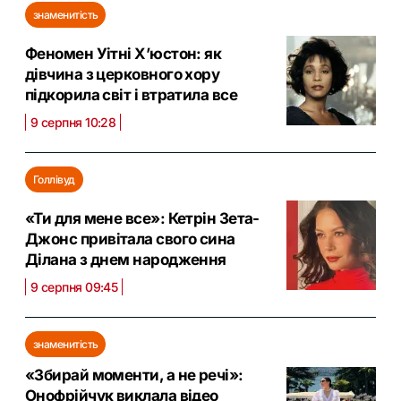
знаменитість
Феномен Уітні Х’юстон: як
дівчина з церковного хору
підкорила світ і втратила все
9 серпня 10:28
Голлівуд
«Ти для мене все»: Кетрін Зета-
Джонс привітала свого сина
Ділана з днем народження
9 серпня 09:45
знаменитість
«Збирай моменти, а не речі»:
Онофрійчук виклала відео