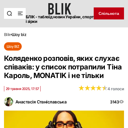
Спільнота
БЛІК - таблоїд новин України, спорт
і зірки
blik
шоу biz
Шоу BIZ
Коляденко розповів, яких слухає
співаків: у список потрапили Тіна
Кароль, MONATIK і не тільки
★
★
★
★
★
★
★
★
★
★
4 голоси
29 травня 2025, 17:57
Анастасія Станіславська
3143