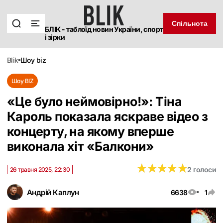
Спільнота
БЛІК - таблоїд новин України, спорт
і зірки
blik
шоу biz
Шоу BIZ
«Це було неймовірно!»: Тіна
Кароль показала яскраве відео з
концерту, на якому вперше
виконала хіт «Балкони»
★
★
★
★
★
★
★
★
★
★
2 голоси
26 травня 2025, 22:30
Андрій Каплун
6638
1