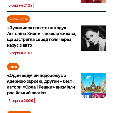
5 серпня 21:22
знаменитість
«Зупинився просто на ходу»:
Антоніна Хижняк поскаржилася,
що застрягла серед поля через
казус з авто
5 серпня 21:01
Росія
«Один ведучий подорожує з
ядерною зброєю, другий – без»:
автори «Орла і Решки» висміяли
російський плагіат
5 серпня 20:29