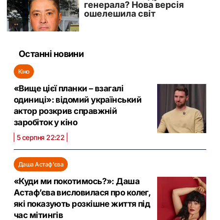
Останні новини
Кіно
«Вище цієї планки – взагалі
одиниці»: відомий український
актор розкрив справжній
заробіток у кіно
5 серпня 22:22
Даша Астаф'єва
«Куди ми покотимось?»: Даша
Астаф’єва висловилася про колег,
які показують розкішне життя під
час мітингів