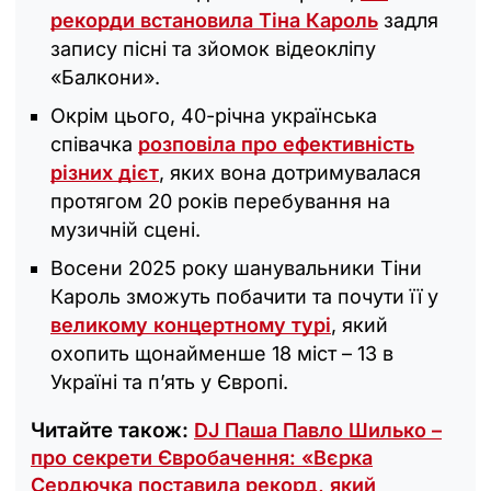
рекорди встановила Тіна Кароль
задля
запису пісні та зйомок відеокліпу
«Балкони».
Окрім цього, 40-річна українська
співачка
розповіла про ефективність
різних дієт
, яких вона дотримувалася
протягом 20 років перебування на
музичній сцені.
Восени 2025 року шанувальники Тіни
Кароль зможуть побачити та почути її у
великому концертному турі
, який
охопить щонайменше 18 міст – 13 в
Україні та п’ять у Європі.
Читайте також:
DJ Паша Павло Шилько –
про секрети Євробачення: «Вєрка
Сердючка поставила рекорд, який