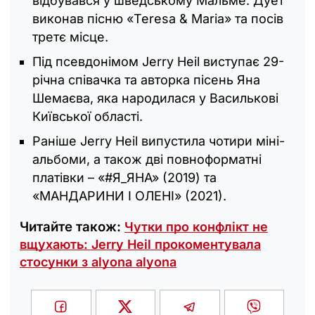
відбувався у шведському Мальме. Дует
виконав пісню «Teresa & Maria» та посів
третє місце.
Під псевдонімом Jerry Heil виступає 29-
річна співачка та авторка пісень Яна
Шемаєва, яка народилася у Василькові
Київської області.
Раніше Jerry Heil випустила чотири міні-
альбоми, а також дві повноформатні
платівки – «#Я_ЯНА» (2019) та
«МАНДАРИНИ І ОЛЕНІ» (2021).
Читайте також:
Чутки про конфлікт не
вщухають: Jerry Heil прокоментувала
стосунки з alyona alyona