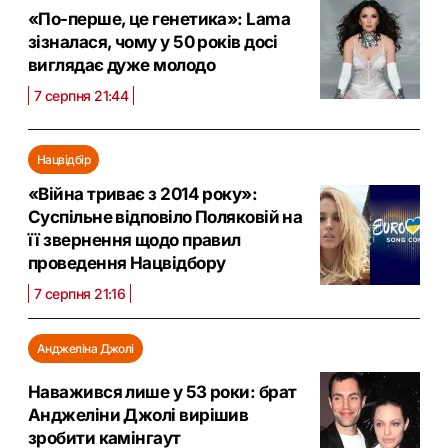
«По-перше, це генетика»: Lama
зізналася, чому у 50 років досі
виглядає дуже молодо
7 серпня 21:44
Нацвідбір
«Війна триває з 2014 року»:
Суспільне відповіло Поляковій на
її звернення щодо правил
проведення Нацвідбору
7 серпня 21:16
Анджеліна Джолі
Наважився лише у 53 роки: брат
Анджеліни Джолі вирішив
зробити камінгаут