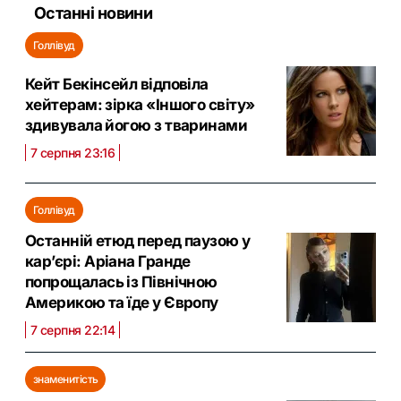
Останні новини
Голлівуд
Кейт Бекінсейл відповіла
хейтерам: зірка «Іншого світу»
здивувала йогою з тваринами
7 серпня 23:16
Голлівуд
Останній етюд перед паузою у
кар’єрі: Аріана Гранде
попрощалась із Північною
Америкою та їде у Європу
7 серпня 22:14
знаменитість