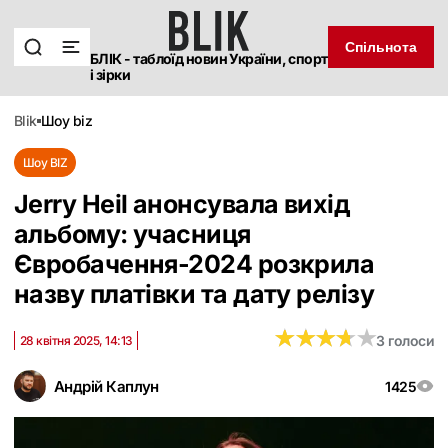
Спільнота
БЛІК - таблоїд новин України, спорт
і зірки
blik
шоу biz
Шоу BIZ
Jerry Heil анонсувала вихід
альбому: учасниця
Євробачення-2024 розкрила
назву платівки та дату релізу
★
★
★
★
★
★
★
★
★
★
3 голоси
28 квітня 2025, 14:13
Андрій Каплун
1425