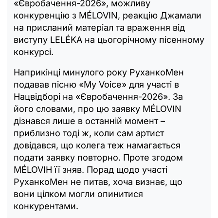
«Євробачення-2026», можливу
конкуренцію з MÉLOVIN, реакцію Джамали
на присланий матеріал та враження від
виступу LELÉKA на цьогорічному пісенному
конкурсі.
Наприкінці минулого року РуханкоМен
подавав пісню «My Voice» для участі в
Нацвідборі на «Євробачення-2026». За
його словами, про цю заявку MÉLOVIN
дізнався лише в останній момент –
приблизно тоді ж, коли сам артист
довідався, що колега теж намагається
подати заявку повторно. Проте згодом
MÉLOVIН її зняв. Порад щодо участі
РуханкоМен не питав, хоча визнає, що
вони цілком могли опинитися
конкурентами.