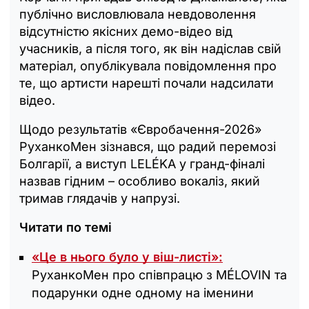
публічно висловлювала невдоволення
відсутністю якісних демо-відео від
учасників, а після того, як він надіслав свій
матеріал, опублікувала повідомлення про
те, що артисти нарешті почали надсилати
відео.
Щодо результатів «Євробачення-2026»
РуханкоМен зізнався, що радий перемозі
Болгарії, а виступ LELÉKA у гранд-фіналі
назвав гідним – особливо вокаліз, який
тримав глядачів у напрузі.
Читати по темі
«Це в нього було у віш-листі»:
РуханкоМен про співпрацю з MÉLOVIN та
подарунки одне одному на іменини