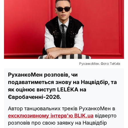
РуханкоМен. Фото: ТиКиїв
РуханкоМен розповів, чи
подаватиметься знову на Нацвідбір, та
як оцінює виступ LELÉKA на
Євробаченні-2026.
Автор танцювальних треків РуханкоМен в
ексклюзивному інтерв'ю BLIK.ua
відверто
розповів про свою заявку на Нацвідбір