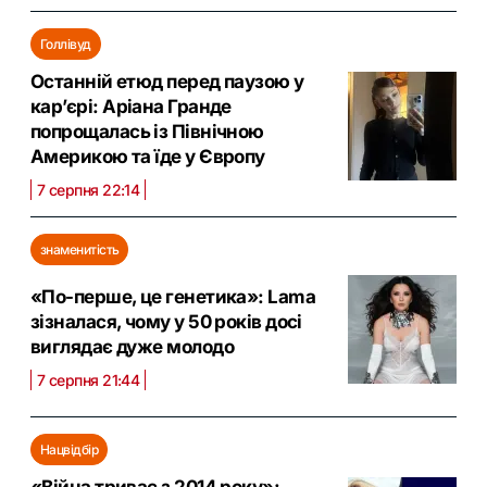
Голлівуд
Останній етюд перед паузою у
кар’єрі: Аріана Гранде
попрощалась із Північною
Америкою та їде у Європу
7 серпня 22:14
знаменитість
«По-перше, це генетика»: Lama
зізналася, чому у 50 років досі
виглядає дуже молодо
7 серпня 21:44
Нацвідбір
«Війна триває з 2014 року»: