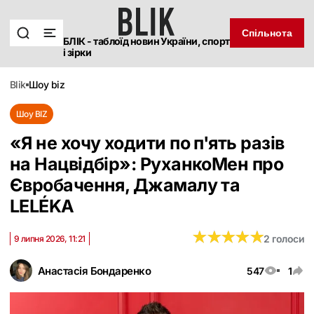
Спільнота
БЛІК - таблоїд новин України, спорт
і зірки
blik
шоу biz
Шоу BIZ
«Я не хочу ходити по п'ять разів
на Нацвідбір»: РуханкоМен про
Євробачення, Джамалу та
LELÉKA
★
★
★
★
★
★
★
★
★
★
2 голоси
9 липня 2026, 11:21
Анастасія Бондаренко
547
1