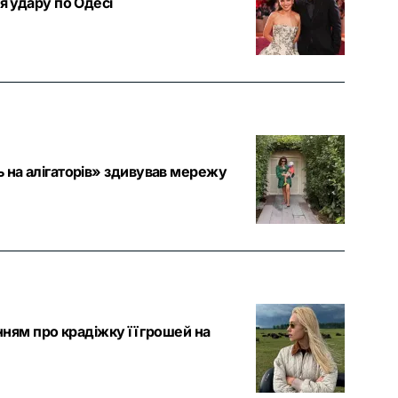
я удару по Одесі
ь на алігаторів» здивував мережу
нням про крадіжку її грошей на