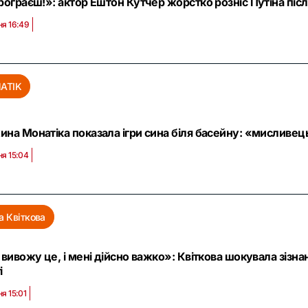
рограєш!»: актор Ештон Кутчер жорстко розніс Путіна післ
ня 16:49
ATIK
на Монатіка показала ігри сина біля басейну: «мисливец
ня 15:04
 Квіткова
 вивожу це, і мені дійсно важко»: Квіткова шокувала зізна
і
я 15:01