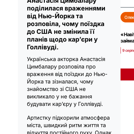
Анастасія Цимбалару
поділилася враженнями
від Нью-Йорка та
Олек
розповіла, чому поїздка
до США не змінила її
«Наві
планів щодо кар’єри у
займа
Голлівуді.
9 серп
Українська акторка Анастасія
Цимбалару розповіла про
враження від поїздки до Нью-
Йорка та зізналася, чому
знайомство зі США не
викликало у не бажання
будувати кар’єру у Голлівуді.
Артистку підкорили атмосфера
міста, швидкий ритм життя та
відчуття постійного руху. Однак