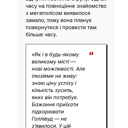
часу на повноцінне знайомство
з мегаполісом виявилося
замало, тому вона планує
повернутися і провести там
більше часу.
«Як і в будь-якому
великому місті —
нові можливості. Але
ілюзіями не живу:
знаю ціну успіху і
кількість зусиль,
яких він потребує.
Бажання приїхати
підкорювати
Голлівуд — не
з’явилося. У цій