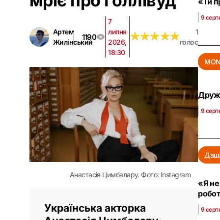
мріє про Голлівуд
«Ти п
9 серп
7
Артем
липня
1
★
★
★
★
★
★
★
★
★
★
1190
Жилінський
2026,
голос
18:30
MON
Дружи
9 серп
Даша
Анастасія Цимбалару. Фото: Instagram
«Я не
робот
Українська акторка
9 серпн