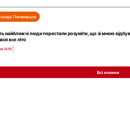
сандр Пономарьов
ть найближчі люди перестали розуміти, що зі мною відбу
вся все літо
ня 14:19
Всі новини