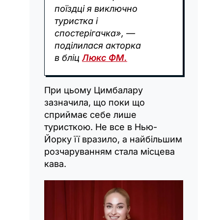
поїздці я виключно
туристка і
спостерігачка», —
поділилася акторка
в бліц
Люкс ФМ.
При цьому Цимбалару
зазначила, що поки що
сприймає себе лише
туристкою. Не все в Нью-
Йорку її вразило, а найбільшим
розчаруванням стала місцева
кава.