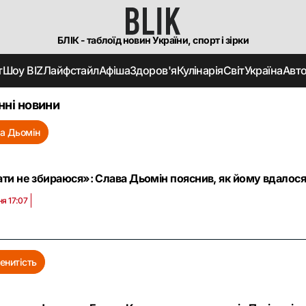
БЛІК - таблоїд новин України, спорт і зірки
т
Шоу BIZ
Лайфстайл
Афіша
Здоров'я
Кулінарія
Світ
Україна
Авт
нні новини
а Дьомін
ати не збираюся»: Слава Дьомін пояснив, як йому вдалося 
ня 17:07
енитість