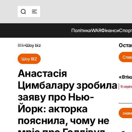
Політика
WAR
Фінанси
Спор
Оста
blik
шоу biz
Слав
Шоу BIZ
Анастасія
«Втік
Цимбалару зробила
9 серп
заяву про Нью-
Йорк: акторка
знам
пояснила, чому не