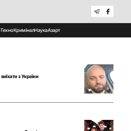
о
Техно
Кримінал
Наука
Азарт
виїхати з України