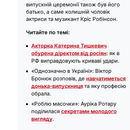
випускній церемонії також був його
батько, а саме колишній чоловік
актриси та музикант Кріс Робінсон.
Читайте по темі:
Акторка Катерина Тишкевич
обурена діректом від росіян
: як в
РФ виправдовують криваві удари.
«Однозначно в Україні»: Віктор
Бронюк розповів, де
навчатиметься
донька-випускниця
та яку професію
обрала.
«Роблю масочки»: Ауріка Ротару
поділилася
секретами молодого
вигляду
.