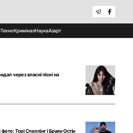
о
Техно
Кримінал
Наука
Азарт
дал через власні пісні на
ото: Торі Спеллінг і Браян Остін