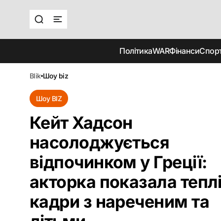
Політика
WAR
Фінанси
Спор
blik
шоу biz
Шоу BIZ
Кейт Хадсон
насолоджується
відпочинком у Греції:
акторка показала тепл
кадри з нареченим та