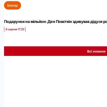
Блогер
Подарунок на мільйон: Ден Повєткін здивував дідуся р
6 серпня 17:25
Всі новини