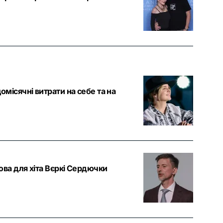
омісячні витрати на себе та на
ова для хіта Вєркі Сердючки