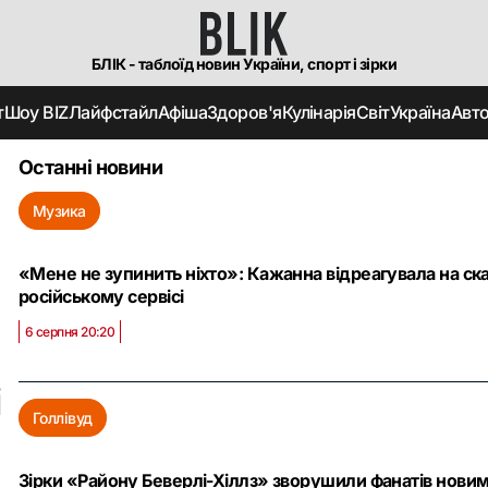
БЛІК - таблоїд новин України, спорт і зірки
т
Шоу BIZ
Лайфстайл
Афіша
Здоров'я
Кулінарія
Світ
Україна
Авт
Останні новини
Музика
«Мене не зупинить ніхто»: Кажанна відреагувала на скан
російському сервісі
6 серпня 20:20
і
Голлівуд
Зірки «Району Беверлі-Хіллз» зворушили фанатів новим ф