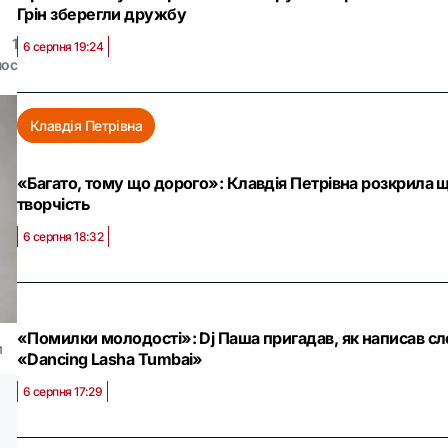
Грін зберегли дружбу
1
6 серпня 19:24
лос
Клавдія Петрівна
«Багато, тому що дорого»: Клавдія Петрівна розкрила щ
творчість
6 серпня 18:32
«Помилки молодості»: Dj Паша пригадав, як написав сл
м
«Dancing Lasha Tumbai»
6 серпня 17:29