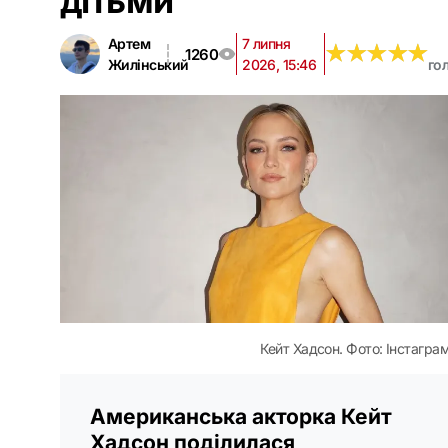
дітьми
Артем
7 липня
★
★
★
★
★
★
★
★
★
★
1260
Жилінський
2026, 15:46
го
Кейт Хадсон. Фото: Інстагра
Американська акторка Кейт
Хадсон поділилася