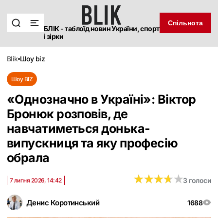
Спільнота
БЛІК - таблоїд новин України, спорт
і зірки
blik
шоу biz
Шоу BIZ
«Однозначно в Україні»: Віктор
Бронюк розповів, де
навчатиметься донька-
випускниця та яку професію
обрала
★
★
★
★
★
★
★
★
★
★
3 голоси
7 липня 2026, 14:42
Денис Коротинський
1688