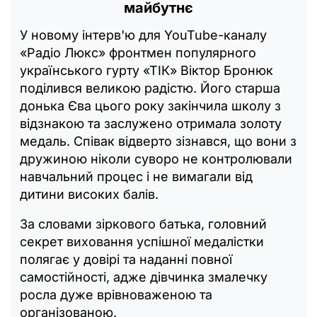
майбутнє
У новому інтерв'ю для YouTube-каналу
«Радіо Люкс» фронтмен популярного
українського гурту «ТІК» Віктор Бронюк
поділився великою радістю. Його старша
донька Єва цього року закінчила школу з
відзнакою та заслужено отримала золоту
медаль. Співак відверто зізнався, що вони з
дружиною ніколи суворо не контролювали
навчальний процес і не вимагали від
дитини високих балів.
За словами зіркового батька, головний
секрет виховання успішної медалістки
полягає у довірі та наданні повної
самостійності, адже дівчинка змалечку
росла дуже врівноваженою та
організованою.