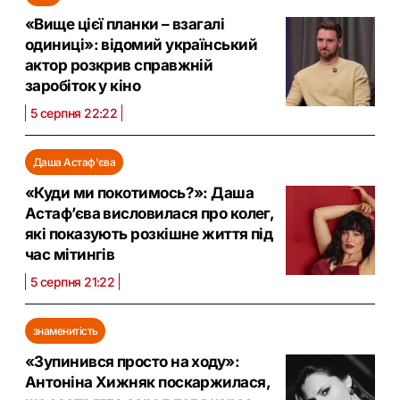
«Вище цієї планки – взагалі
одиниці»: відомий український
актор розкрив справжній
заробіток у кіно
5 серпня 22:22
Даша Астаф'єва
«Куди ми покотимось?»: Даша
Астаф’єва висловилася про колег,
які показують розкішне життя під
час мітингів
5 серпня 21:22
знаменитість
«Зупинився просто на ходу»:
Антоніна Хижняк поскаржилася,