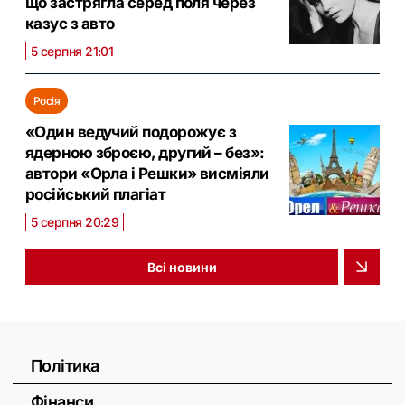
що застрягла серед поля через
казус з авто
5 серпня 21:01
Росія
«Один ведучий подорожує з
ядерною зброєю, другий – без»:
автори «Орла і Решки» висміяли
російський плагіат
5 серпня 20:29
Всі новини
Політика
Фінанси