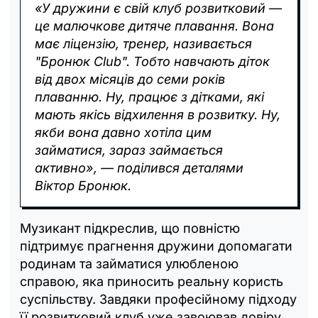
«У дружини є свій клуб розвитковий —
це малючкове дитяче плавання. Вона
має ліцензію, тренер, називається
"Бронюк Club". Тобто навчають діток
від двох місяців до семи років
плаванню. Ну, працює з дітками, які
мають якісь відхилення в розвитку. Ну,
якби вона давно хотіла цим
займатися, зараз займається
активно», — поділився деталями
Віктор Бронюк.
Музикант підкреслив, що повністю
підтримує прагнення дружини допомагати
родинам та займатися улюбленою
справою, яка приносить реальну користь
суспільству. Завдяки професійному підходу
її розвитковий клуб уже завоював довіру