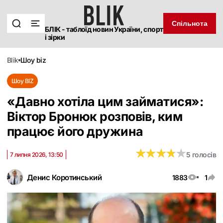
Спільнота
БЛІК - таблоїд новин України, спорт
і зірки
blik
шоу biz
Шоу BIZ
«Давно хотіла цим займатися»:
Віктор Бронюк розповів, ким
працює його дружина
★
★
★
★
★
★
★
★
★
★
5 голосів
7 липня 2026, 13:50
Денис Коротинський
1883
1