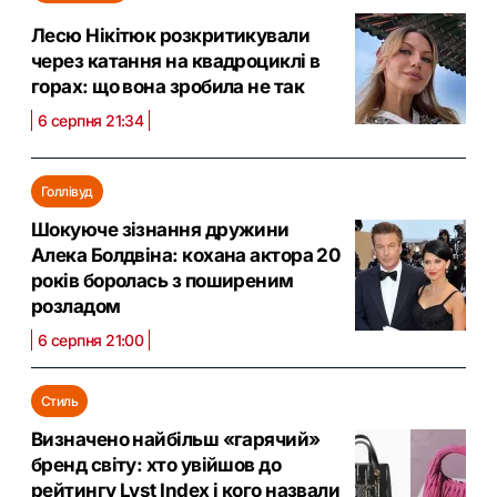
Лесю Нікітюк розкритикували
через катання на квадроциклі в
горах: що вона зробила не так
6 серпня 21:34
Голлівуд
Шокуюче зізнання дружини
Алека Болдвіна: кохана актора 20
років боролась з поширеним
розладом
6 серпня 21:00
Стиль
Визначено найбільш «гарячий»
бренд світу: хто увійшов до
рейтингу Lyst Index і кого назвали