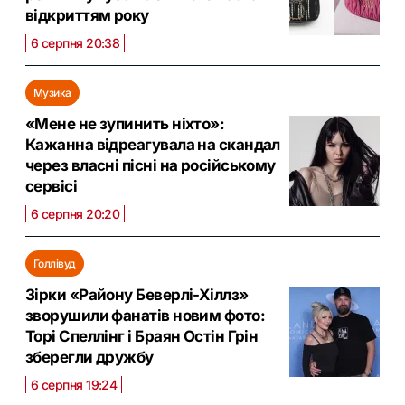
відкриттям року
6 серпня 20:38
Музика
«Мене не зупинить ніхто»:
Кажанна відреагувала на скандал
через власні пісні на російському
сервісі
6 серпня 20:20
Голлівуд
Зірки «Району Беверлі-Хіллз»
зворушили фанатів новим фото:
Торі Спеллінг і Браян Остін Грін
зберегли дружбу
6 серпня 19:24