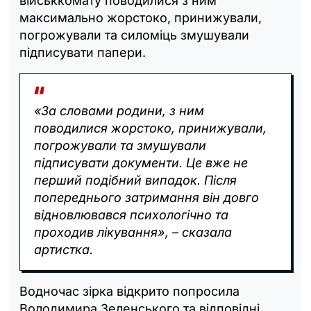
військкомату поводилися з ним
максимально жорстоко, принижували,
погрожували та силоміць змушували
підписувати папери.
«За словами родини, з ним
поводилися жорстоко, принижували,
погрожували та змушували
підписувати документи. Це вже не
перший подібний випадок. Після
попереднього затримання він довго
відновлювався психологічно та
проходив лікування», – сказала
артистка.
Водночас зірка відкрито попросила
Володимира Зеленського та відповідні