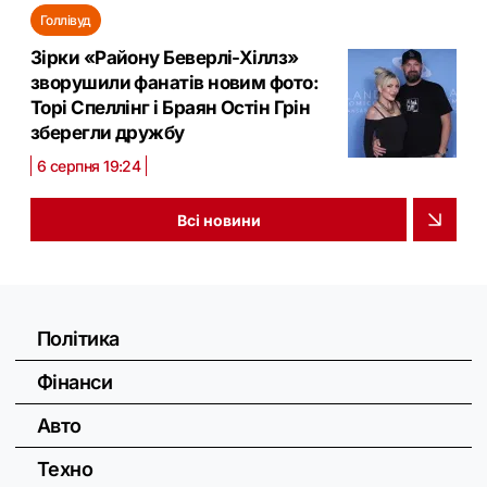
Голлівуд
Зірки «Району Беверлі-Хіллз»
зворушили фанатів новим фото:
Торі Спеллінг і Браян Остін Грін
зберегли дружбу
6 серпня 19:24
Всі новини
Політика
Фінанси
Авто
Техно