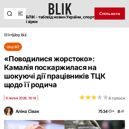
Спільнота
БЛІК - таблоїд новин України, спорт
і зірки
blik
шоу biz
Шоу BIZ
«Поводилися жорстоко»:
Камалія поскаржилася на
шокуючі дії працівників ТЦК
щодо її родича
★
★
★
★
★
★
★
★
★
★
4 голоси
6 липня 2026, 16:14
Аліна Сівак
7534
8