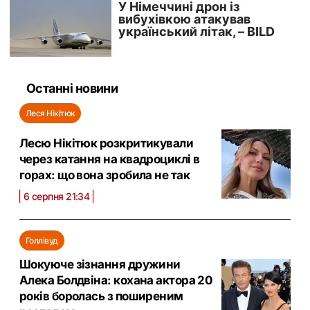
Останні новини
Леся Нікітюк
Лесю Нікітюк розкритикували
через катання на квадроциклі в
горах: що вона зробила не так
6 серпня 21:34
Голлівуд
Шокуюче зізнання дружини
Алека Болдвіна: кохана актора 20
років боролась з поширеним