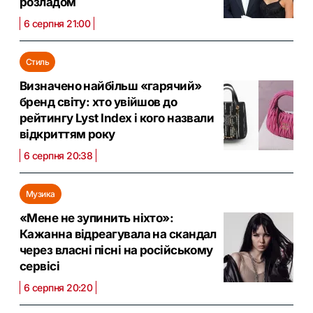
розладом
6 серпня 21:00
Стиль
Визначено найбільш «гарячий»
бренд світу: хто увійшов до
рейтингу Lyst Index і кого назвали
відкриттям року
6 серпня 20:38
Музика
«Мене не зупинить ніхто»:
Кажанна відреагувала на скандал
через власні пісні на російському
сервісі
6 серпня 20:20