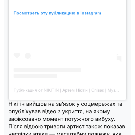
Посмотреть эту публикацию в Instagram
Публикация от NIKITIN | Артем Нікітін | Співак | Музикант | Songwriter (@nikitin.music)
Нікітін вийшов на зв’язок у соцмережах та
опублікував відео з укриття, на якому
зафіксовано момент потужного вибуху.
Після відбою тривоги артист також показав
наслідки атаки — масштабну пожежу, яка