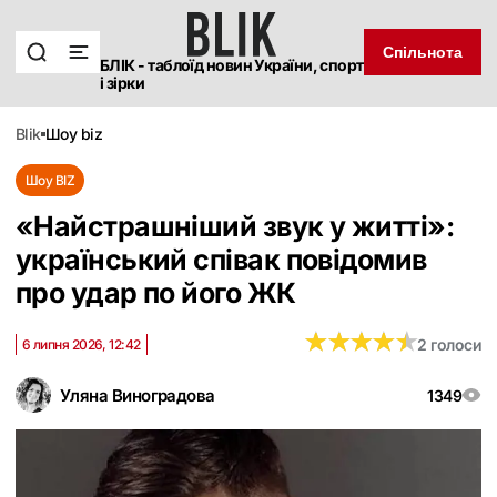
Спільнота
БЛІК - таблоїд новин України, спорт
і зірки
blik
шоу biz
Шоу BIZ
«Найстрашніший звук у житті»:
український співак повідомив
про удар по його ЖК
★
★
★
★
★
★
★
★
★
★
2 голоси
6 липня 2026, 12:42
Уляна Виноградова
1349