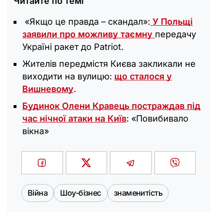
Читайте по темі
«Якщо це правда – скандал»:
У Польщі
заявили про можливу таємну
передачу
Україні ракет до Patriot.
Жителів передмістя Києва закликали не
виходити на вулицю:
що сталося у
Вишневому
.
Будинок Олени Кравець постраждав під
час нічної атаки на Київ
: «‎Повибивало
вікна»
Війна
Шоу-бізнес
знаменитість