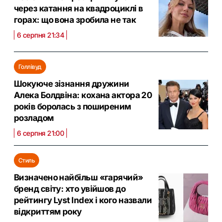
через катання на квадроциклі в
горах: що вона зробила не так
6 серпня 21:34
Голлівуд
Шокуюче зізнання дружини
Алека Болдвіна: кохана актора 20
років боролась з поширеним
розладом
6 серпня 21:00
Стиль
Визначено найбільш «гарячий»
бренд світу: хто увійшов до
рейтингу Lyst Index і кого назвали
відкриттям року