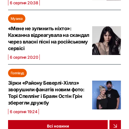
6 серпня 20:38
Музика
«Мене не зупинить ніхто»:
Кажанна відреагувала на скандал
через власні пісні на російському
сервісі
6 серпня 20:20
Голлівуд
Зірки «Району Беверлі-Хіллз»
зворушили фанатів новим фото:
Торі Спеллінг і Браян Остін Грін
зберегли дружбу
6 серпня 19:24
Всі новини