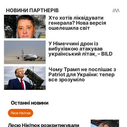
Останні новини
Леся Нікітюк
Лесю Нікітюк розкритикували