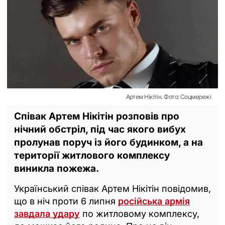
Артем Нікітін. Фото: Соцмережі
Співак Артем Нікітін розповів про
нічний обстріл, під час якого вибух
пролунав поруч із його будинком, а на
території житлового комплексу
виникла пожежа.
Український співак Артем Нікітін повідомив,
що в ніч проти 6 липня
російська армія
завдала удару
по житловому комплексу,