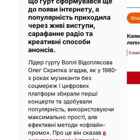
що гурт сформувався ще
до появи інтернету, а
популярність приходила
Віта
через живі виступи,
сарафанне радіо та
Колиш
креативні способи
леге
анонсів.
5 серп
Лідер гурту Воплі Відоплясова
Олег Скрипка згадав, як у 1980-
х роках музиканти без
соцмереж і цифрових
платформ збирали перші
концерти та здобували
популярність, використовуючи
максимально прості, але
ефективні методи «офлайн-
промо». Про це він сказав
в