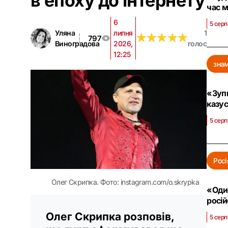
в епоху до інтернету
час м
6
5 серп
Уляна
липня
1
★
★
★
★
★
★
★
★
★
★
797
Виноградова
2026,
голос
12:25
знам
«Зупи
казус
5 серп
Росі
Олег Скрипка. Фото: instagram.com/o.skrypka
«Оди
росій
Олег Скрипка розповів,
5 серп