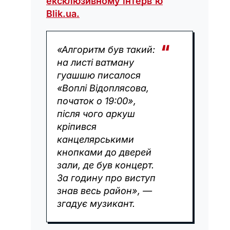
ексклюзивному інтерв'ю
Blik.ua.
«Алгоритм був такий:
на листі ватману
гуашшю писалося
«Воплі Відоплясова,
початок о 19:00»,
після чого аркуш
кріпився
канцелярськими
кнопками до дверей
зали, де був концерт.
За годину про виступ
знав весь район», —
згадує музикант.