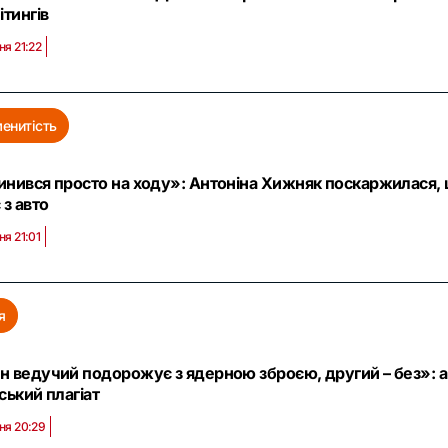
ітингів
ня 21:22
енитість
нився просто на ходу»: Антоніна Хижняк поскаржилася, 
 з авто
ня 21:01
я
н ведучий подорожує з ядерною зброєю, другий – без»: а
ський плагіат
ня 20:29