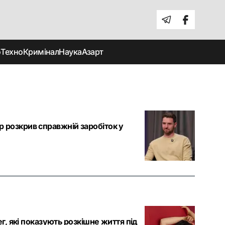
о
Техно
Кримінал
Наука
Азарт
ор розкрив справжній заробіток у
, які показують розкішне життя під