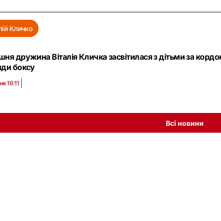
лій Кличко
ня дружина Віталія Кличка засвітилася з дітьми за корд
нди боксу
ня 19:11
Всі новини