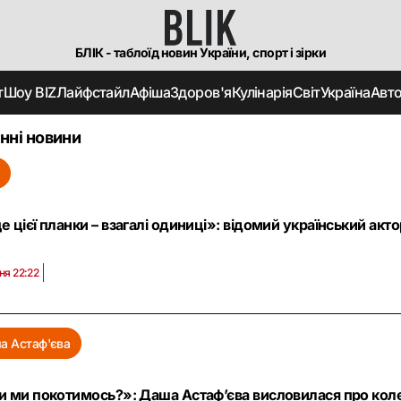
БЛІК - таблоїд новин України, спорт і зірки
т
Шоу BIZ
Лайфстайл
Афіша
Здоров'я
Кулінарія
Світ
Україна
Авт
нні новини
 цієї планки – взагалі одиниці»: відомий український акт
ня 22:22
а Астаф'єва
 ми покотимось?»: Даша Астаф’єва висловилася про колег