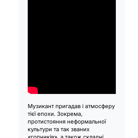
Музикант пригадав і атмосферу
тієї епохи. Зокрема,
протистояння неформальної
культури та так званих
«гопників», а також складні