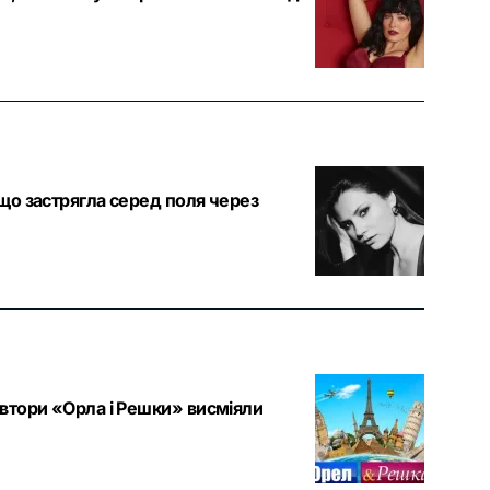
що застрягла серед поля через
втори «Орла і Решки» висміяли