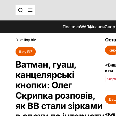
Політика
WAR
Фінанси
Спор
Оста
blik
шоу biz
Кіно
Шоу BIZ
Ватман, гуаш,
«Вище
кіно
канцелярські
5 серп
кнопки: Олег
Скрипка розповів,
Даш
як ВВ стали зірками
«Куди